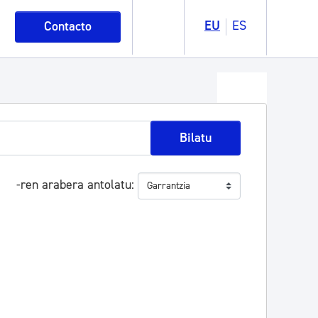
EU
ES
Contacto
Bilatu
-ren arabera antolatu