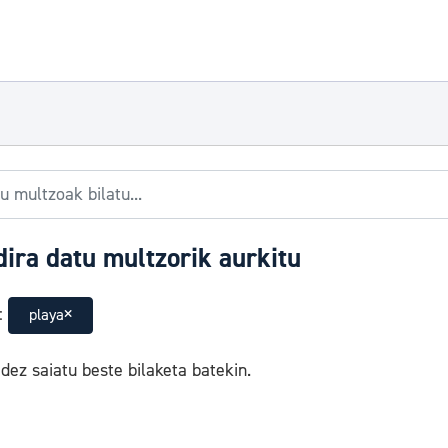
dira datu multzorik aurkitu
:
playa
ez saiatu beste bilaketa batekin.