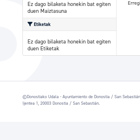
Erreg
Ez dago bilaketa honekin bat egiten
duen Maiztasuna
Etiketak
Ez dago bilaketa honekin bat egiten
duen Etiketak
©Donostiako Udala - Ayuntamiento de Donostia / San Sebastiá
Ijentea 1, 20003 Donostia / San Sebastián.