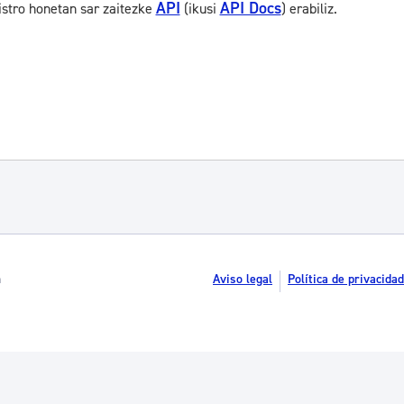
API
API Docs
istro honetan sar zaitezke
(ikusi
) erabiliz.
n
Aviso legal
Política de privacidad