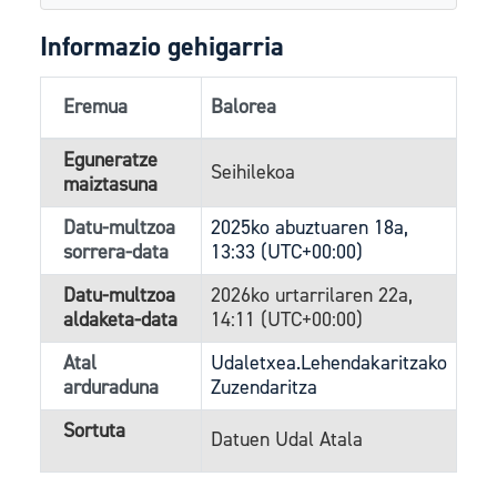
Informazio gehigarria
Eremua
Balorea
Eguneratze
Seihilekoa
maiztasuna
Datu-multzoa
2025ko abuztuaren 18a,
sorrera-data
13:33 (UTC+00:00)
Datu-multzoa
2026ko urtarrilaren 22a,
aldaketa-data
14:11 (UTC+00:00)
Atal
Udaletxea.Lehendakaritzako
arduraduna
Zuzendaritza
Sortuta
Datuen Udal Atala