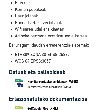
Hilerriak
Komun publikoak
Haur jolasak
Hondartzetako zerbitzuak
Wifi sarea udal eraikinetan
Adineko pertsona erretiratuen elkartea
Eskuragarri dauden erreferentzia-sistemak:
ETRS89 ZONA 30 EPSG:25830
WGS 84 EPSG:3857
Datuak eta baliabideak
Herritarrentzako zerbitzuak (WMS)
Herritarrentzako zerbitzuak (WMS)
Erlazionatutako dokumentazioa
GetCapabilities (XML)