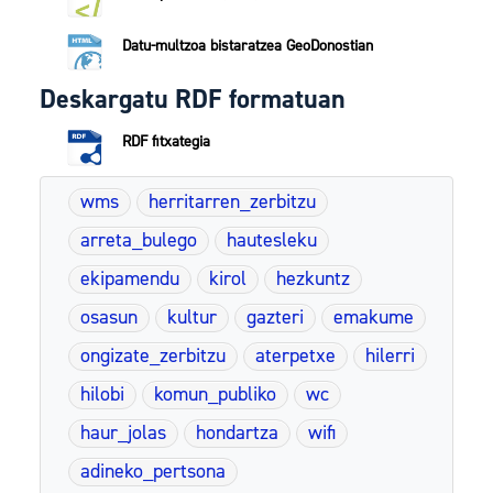
Datu-multzoa bistaratzea GeoDonostian
Deskargatu RDF formatuan
RDF fitxategia
wms
herritarren_zerbitzu
arreta_bulego
hautesleku
ekipamendu
kirol
hezkuntz
osasun
kultur
gazteri
emakume
ongizate_zerbitzu
aterpetxe
hilerri
hilobi
komun_publiko
wc
haur_jolas
hondartza
wifi
adineko_pertsona