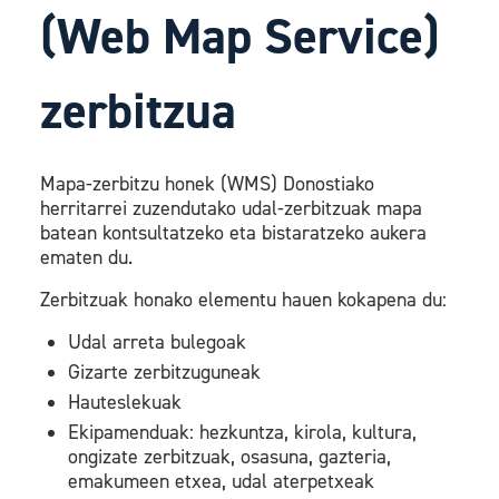
(Web Map Service)
zerbitzua
Mapa-zerbitzu honek (WMS) Donostiako
herritarrei zuzendutako udal-zerbitzuak mapa
batean kontsultatzeko eta bistaratzeko aukera
ematen du.
Zerbitzuak honako elementu hauen kokapena du:
Udal arreta bulegoak
Gizarte zerbitzuguneak
Hauteslekuak
Ekipamenduak: hezkuntza, kirola, kultura,
ongizate zerbitzuak, osasuna, gazteria,
emakumeen etxea, udal aterpetxeak