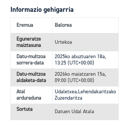
Informazio gehigarria
Eremua
Balorea
Eguneratze
Urtekoa
maiztasuna
Datu-multzoa
2025ko abuztuaren 18a,
sorrera-data
13:25 (UTC+00:00)
Datu-multzoa
2026ko maiatzaren 15a,
aldaketa-data
09:00 (UTC+00:00)
Atal
Udaletxea.Lehendakaritzako
arduraduna
Zuzendaritza
Sortuta
Datuen Udal Atala