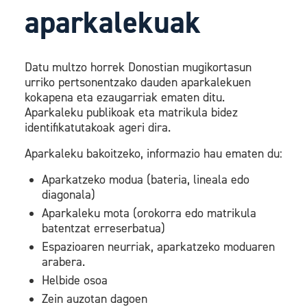
aparkalekuak
Datu multzo horrek Donostian mugikortasun
urriko pertsonentzako dauden aparkalekuen
kokapena eta ezaugarriak ematen ditu.
Aparkaleku publikoak eta matrikula bidez
identifikatutakoak ageri dira.
Aparkaleku bakoitzeko, informazio hau ematen du:
Aparkatzeko modua (bateria, lineala edo
diagonala)
Aparkaleku mota (orokorra edo matrikula
batentzat erreserbatua)
Espazioaren neurriak, aparkatzeko moduaren
arabera.
Helbide osoa
Zein auzotan dagoen