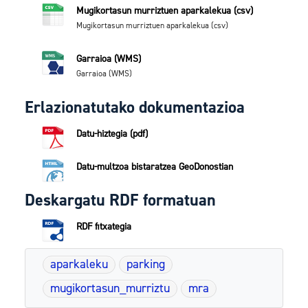
Mugikortasun murriztuen aparkalekua (csv)
Mugikortasun murriztuen aparkalekua (csv)
Garraioa (WMS)
Garraioa (WMS)
Erlazionatutako dokumentazioa
Datu-hiztegia (pdf)
Datu-multzoa bistaratzea GeoDonostian
Deskargatu RDF formatuan
RDF fitxategia
aparkaleku
parking
mugikortasun_murriztu
mra