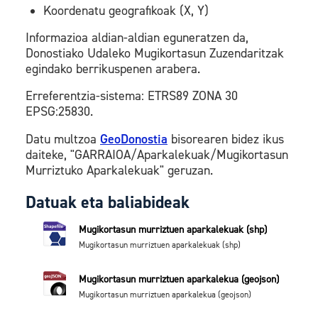
Koordenatu geografikoak (X, Y)
Informazioa aldian-aldian eguneratzen da,
Donostiako Udaleko Mugikortasun Zuzendaritzak
egindako berrikuspenen arabera.
Erreferentzia-sistema: ETRS89 ZONA 30
EPSG:25830.
Datu multzoa
GeoDonostia
bisorearen bidez ikus
daiteke, "GARRAIOA/Aparkalekuak/Mugikortasun
Murriztuko Aparkalekuak" geruzan.
Datuak eta baliabideak
Mugikortasun murriztuen aparkalekuak (shp)
Mugikortasun murriztuen aparkalekuak (shp)
Mugikortasun murriztuen aparkalekua (geojson)
Mugikortasun murriztuen aparkalekua (geojson)