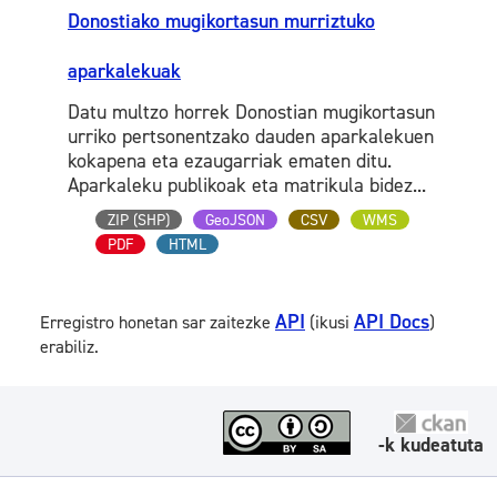
Donostiako mugikortasun murriztuko
aparkalekuak
Datu multzo horrek Donostian mugikortasun
urriko pertsonentzako dauden aparkalekuen
kokapena eta ezaugarriak ematen ditu.
Aparkaleku publikoak eta matrikula bidez...
ZIP (SHP)
GeoJSON
CSV
WMS
PDF
HTML
API
API Docs
Erregistro honetan sar zaitezke
(ikusi
)
erabiliz.
-k kudeatuta