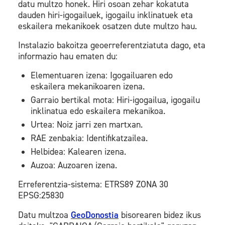
datu multzo honek. Hiri osoan zehar kokatuta
dauden hiri-igogailuek, igogailu inklinatuek eta
eskailera mekanikoek osatzen dute multzo hau.
Instalazio bakoitza geoerreferentziatuta dago, eta
informazio hau ematen du:
Elementuaren izena: Igogailuaren edo
eskailera mekanikoaren izena.
Garraio bertikal mota: Hiri-igogailua, igogailu
inklinatua edo eskailera mekanikoa.
Urtea: Noiz jarri zen martxan.
RAE zenbakia: Identifikatzailea.
Helbidea: Kalearen izena.
Auzoa: Auzoaren izena.
Erreferentzia-sistema: ETRS89 ZONA 30
EPSG:25830
Datu multzoa
GeoDonostia
bisorearen bidez ikus