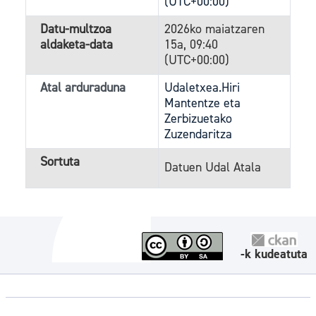
(UTC+00:00)
Datu-multzoa
2026ko maiatzaren
aldaketa-data
15a, 09:40
(UTC+00:00)
Atal arduraduna
Udaletxea.Hiri
Mantentze eta
Zerbizuetako
Zuzendaritza
Sortuta
Datuen Udal Atala
-k kudeatuta