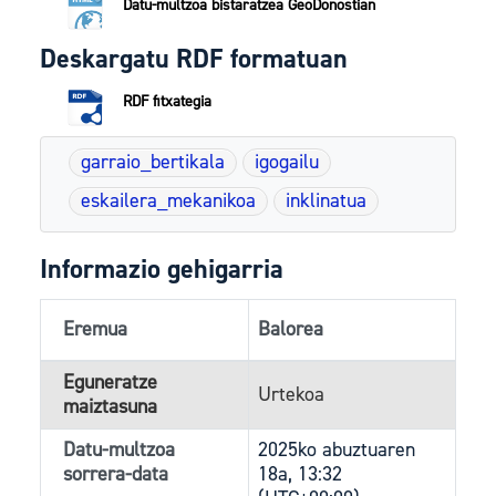
Datu-multzoa bistaratzea GeoDonostian
Deskargatu RDF formatuan
RDF fitxategia
garraio_bertikala
igogailu
eskailera_mekanikoa
inklinatua
Informazio gehigarria
Eremua
Balorea
Eguneratze
Urtekoa
maiztasuna
Datu-multzoa
2025ko abuztuaren
sorrera-data
18a, 13:32