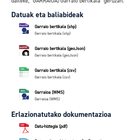
daiteke, "GARRAIOA/Garraio bertikala" geruzan.
Datuak eta baliabideak
Garraio bertikala (shp)
Garraio bertikala (shp)
Garraio bertikala (geoJson)
Garraio bertikala (geoJson)
Garraio bertikala (csv)
Garraio bertikala (csv)
Garraioa (WMS)
Garraioa (WMS)
Erlazionatutako dokumentazioa
Datu-hiztegia (pdf)