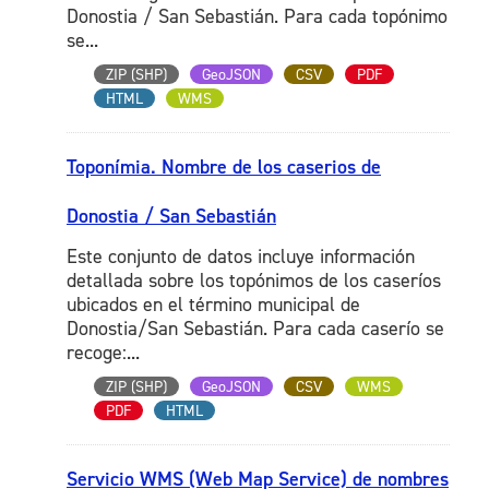
Donostia / San Sebastián. Para cada topónimo
se...
ZIP (SHP)
GeoJSON
CSV
PDF
HTML
WMS
Toponímia. Nombre de los caserios de
Donostia / San Sebastián
Este conjunto de datos incluye información
detallada sobre los topónimos de los caseríos
ubicados en el término municipal de
Donostia/San Sebastián. Para cada caserío se
recoge:...
ZIP (SHP)
GeoJSON
CSV
WMS
PDF
HTML
Servicio WMS (Web Map Service) de nombres