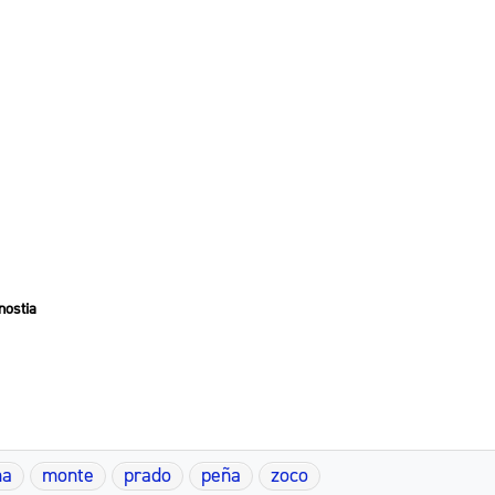
nostia
ma
monte
prado
peña
zoco