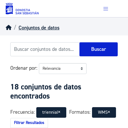
Skip to main content
Conjuntos de datos
Buscar
Ordenar por
18 conjuntos de datos
encontrados
Frecuencia:
Formatos:
triennial
WMS
Filtrar Resultados