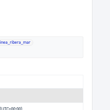
linea_ribera_mar
 (UTC+00:00)