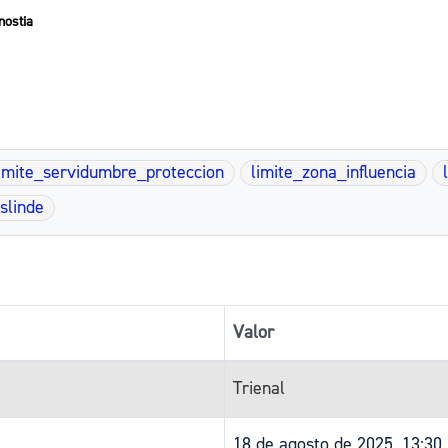
nostia
imite_servidumbre_proteccion
limite_zona_influencia
slinde
Valor
Trienal
18 de agosto de 2025, 13:30