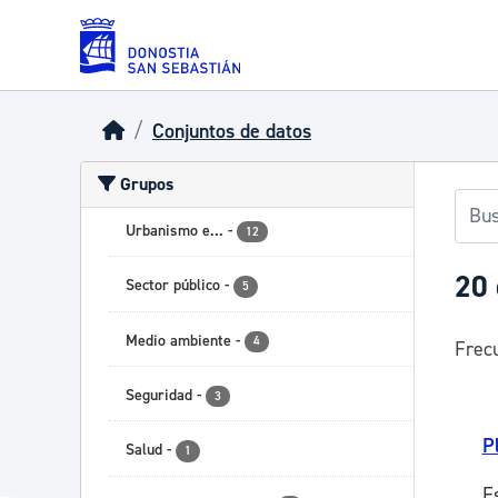
Skip to main content
Conjuntos de datos
Grupos
Urbanismo e...
-
12
20 
Sector público
-
5
Medio ambiente
-
4
Frecu
Seguridad
-
3
P
Salud
-
1
E