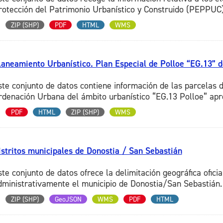
rotección del Patrimonio Urbanístico y Construido (PEPPUC),
ZIP (SHP)
PDF
HTML
WMS
laneamiento Urbanístico. Plan Especial de Polloe “EG.13” 
ste conjunto de datos contiene información de las parcelas d
rdenación Urbana del ámbito urbanístico “EG.13 Polloe” apr
PDF
HTML
ZIP (SHP)
WMS
istritos municipales de Donostia / San Sebastián
ste conjunto de datos ofrece la delimitación geográfica oficia
dministrativamente el municipio de Donostia/San Sebastián. 
ZIP (SHP)
GeoJSON
WMS
PDF
HTML