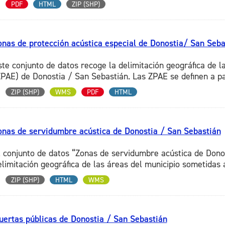
PDF
HTML
ZIP (SHP)
onas de protección acústica especial de Donostia/ San Seba
ste conjunto de datos recoge la delimitación geográfica de l
ZPAE) de Donostia / San Sebastián. Las ZPAE se definen a part
ZIP (SHP)
WMS
PDF
HTML
onas de servidumbre acústica de Donostia / San Sebastián
l conjunto de datos “Zonas de servidumbre acústica de Dono
elimitación geográfica de las áreas del municipio sometidas 
ZIP (SHP)
HTML
WMS
uertas públicas de Donostia / San Sebastián