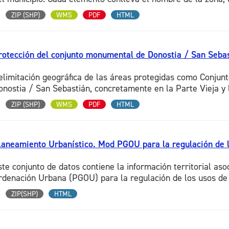
ZIP (SHP)
WMS
PDF
HTML
rotección del conjunto monumental de Donostia / San Seba
elimitación geográfica de las áreas protegidas como Conjun
onostia / San Sebastián, concretamente en la Parte Vieja y l
ZIP (SHP)
WMS
PDF
HTML
laneamiento Urbanístico. Mod PGOU para la regulación de l
ste conjunto de datos contiene la información territorial aso
rdenación Urbana (PGOU) para la regulación de los usos de 
ZIP(SHP)
HTML