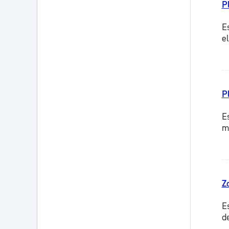
P
E
e
P
E
m
Z
E
d