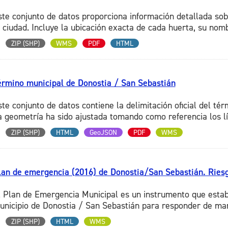
ste conjunto de datos proporciona información detallada sob
a ciudad. Incluye la ubicación exacta de cada huerta, su nombr
ZIP (SHP)
WMS
PDF
HTML
érmino municipal de Donostia / San Sebastián
ste conjunto de datos contiene la delimitación oficial del té
a geometría ha sido ajustada tomando como referencia los lím
ZIP (SHP)
HTML
GeoJSON
PDF
WMS
lan de emergencia (2016) de Donostia/San Sebastián. Riesg
l Plan de Emergencia Municipal es un instrumento que estab
unicipio de Donostia / San Sebastián para responder de mane
ZIP (SHP)
HTML
WMS