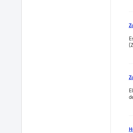
Z
E
(
Z
E
d
H