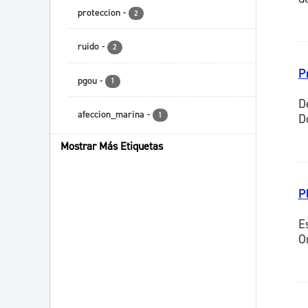
proteccion
-
2
ruido
-
2
P
pgou
-
1
D
afeccion_marina
-
1
D
Mostrar Más Etiquetas
P
E
O