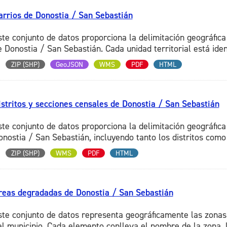
arrios de Donostia / San Sebastián
ste conjunto de datos proporciona la delimitación geográfica
 Donostia / San Sebastián. Cada unidad territorial está ident
ZIP (SHP)
GeoJSON
WMS
PDF
HTML
istritos y secciones censales de Donostia / San Sebastián
ste conjunto de datos proporciona la delimitación geográfica
onostia / San Sebastián, incluyendo tanto los distritos como 
ZIP (SHP)
WMS
PDF
HTML
reas degradadas de Donostia / San Sebastián
ste conjunto de datos representa geográficamente las zonas
el municipio. Cada elemento conlleva el nombre de la zona, la