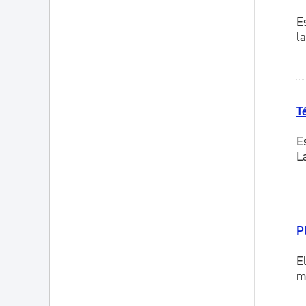
E
l
T
E
L
P
E
m