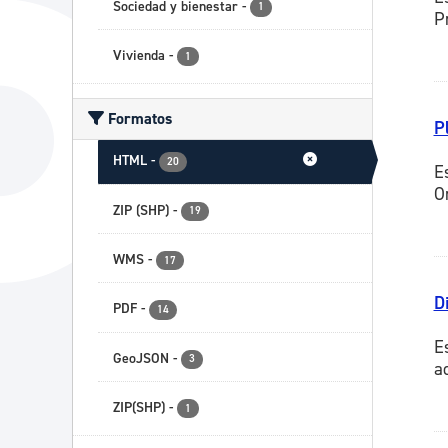
Sociedad y bienestar
-
1
P
Vivienda
-
1
Formatos
P
HTML
-
20
E
O
ZIP (SHP)
-
19
WMS
-
17
D
PDF
-
14
E
GeoJSON
-
3
a
ZIP(SHP)
-
1