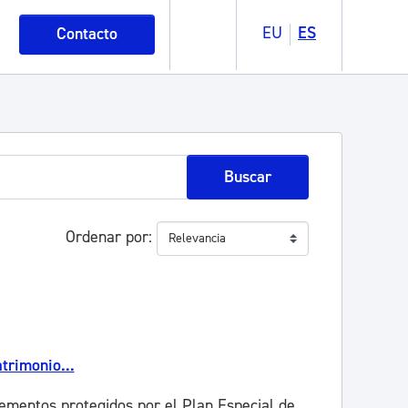
EU
ES
Contacto
Buscar
Ordenar por
trimonio...
lementos protegidos por el Plan Especial de