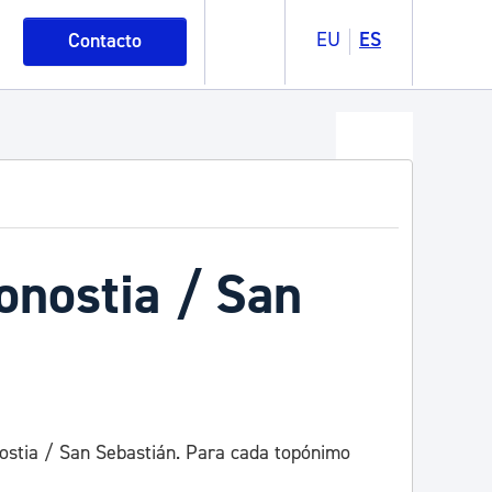
EU
ES
Contacto
onostia / San
nostia / San Sebastián. Para cada topónimo