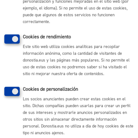
personalización y funciones mejoradas en el sitio web (por
ejemplo, el idioma). Si no permite el uso de estas cookies,
Comunícate con el Ayuntamiento de Donostia / San
puede que algunos de estos servicios no funcionen
Sebastián
correctamente.
(gratuito desde Donostia / San Sebastián)
010
Cookies de rendimiento
(+34) 943 481 000
Buzón de la ciudadanía
Este sitio web utiliza cookies analíticas para recopilar
Informar de un error en la web
información anónima, como la cantidad de visitantes de
donostia.eus y las páginas más populares. Si no permite el
uso de estas cookies no podremos saber si ha visitado el
Enlaces útiles
sitio ni mejorar nuestra oferta de contenidos.
Ofertas de empleo
Perfil del contratante
Cookies de personalización
Sede electrónica
Los socios anunciantes pueden crear estas cookies en el
Mapas - GeoDonostia
sitio. Dichas compañías pueden usarlas para crear un perfil
Sala de prensa
de sus intereses y mostrarle anuncios personalizados en
Mapa web
otros sitios sin almacenar directamente información
personal. Donostia.eus no utiliza a día de hoy cookies de este
Otras páginas web corporativas
tipo ni anuncios ajenos.