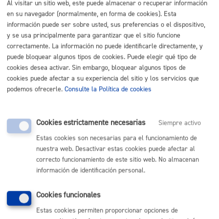
Al visitar un sitio web, este puede almacenar o recuperar información
en su navegador (normalmente, en forma de cookies). Esta
Listado completo de Trámites
información puede ser sobre usted, sus preferencias o el dispositivo,
y se usa principalmente para garantizar que el sitio funcione
Ciudadanía
correctamente. La información no puede identificarle directamente, y
Por Temas
puede bloquear algunos tipos de cookies. Puede elegir qué tipo de
Por Hechos Vitales
cookies desea activar. Sin embargo, bloquear algunos tipos de
cookies puede afectar a su experiencia del sitio y los servicios que
podemos ofrecerle.
Consulte la Política de cookies
Empresas
Por Temas
Por Hechos Vitales
Cookies estrictamente necesarias
Siempre activo
Estas cookies son necesarias para el funcionamiento de
Asociaciones-Entidades
nuestra web. Desactivar estas cookies puede afectar al
Por Temas
correcto funcionamiento de este sitio web. No almacenan
Por Hechos Vitales
información de identificación personal.
Cookies funcionales
Estas cookies permiten proporcionar opciones de