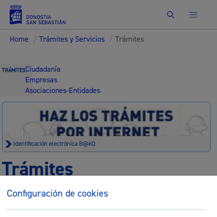
Buscar
Home
/
Trámites y Servicios
/
Trámites
Ciudadanía
TRÁMITES
Empresas
Asociaciones-Entidades
Identificación electrónica B@kQ
Trámites
Sede electrónica
Nota legal
Configuración de cookies
Buscar