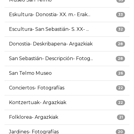
Eskultura- Donostia- XX. m.- Erak...
33
Escultura- San Sebastián- S. XX- ...
32
Donostia- Deskribapena- Argazkiak
28
San Sebastián- Descripción- Fotog...
28
San Telmo Museo
26
Conciertos- Fotografías
22
Kontzertuak- Argazkiak
22
Folklorea- Argazkiak
21
Jardines- Fotografías
20