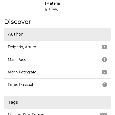
[Material
gráfico]
Discover
Author
Delgado, Arturo
3
Marí, Paco
2
Marín Fotógrafo
2
Fotos Pascual
1
Tags
Museo San Telmo
35