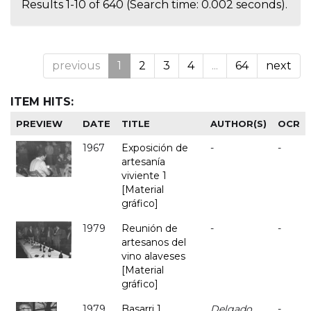
Results 1-10 of 640 (Search time: 0.002 seconds).
previous
1
2
3
4
...
64
next
ITEM HITS:
PREVIEW
DATE
TITLE
AUTHOR(S)
OCR
1967
Exposición de
-
-
artesanía
viviente 1
[Material
gráfico]
1979
Reunión de
-
-
artesanos del
vino alaveses
[Material
gráfico]
1979
Basarri 1
Delgado,
-