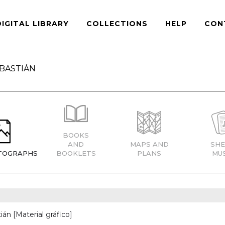
DIGITAL LIBRARY
COLLECTIONS
HELP
CON
BASTIÁN
BOOKS
AND
MAPS AND
SHE
TOGRAPHS
BOOKLETS
PLANS
MUS
ián [Material gráfico]