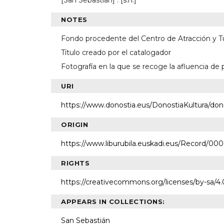
[San Sebastián] : [s.n.]
NOTES
Fondo procedente del Centro de Atracción y 
Título creado por el catalogador
Fotografía en la que se recoge la afluencia de 
URI
https://www.donostia.eus/DonostiaKultura/don
ORIGIN
https://www.liburubila.euskadi.eus/Record/00
RIGHTS
https://creativecommons.org/licenses/by-sa/4.
APPEARS IN COLLECTIONS:
San Sebastián