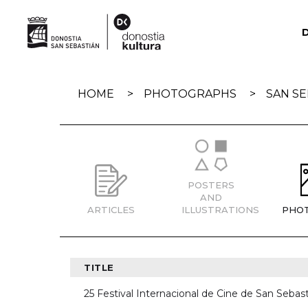
Skip
navigation
HOME
PHOTOGRAPHS
SAN SE
POSTERS
AND
ARTICLES
ILLUSTRATIONS
PHO
TITLE
25 Festival Internacional de Cine de San Sebast