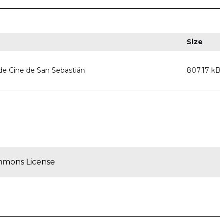
Size
 de Cine de San Sebastián
807.17 k
mmons License