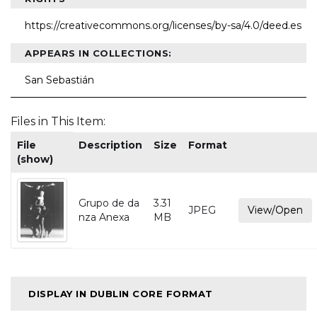
https://creativecommons.org/licenses/by-sa/4.0/deed.es
APPEARS IN COLLECTIONS:
San Sebastián
Files in This Item:
File
Description
Size
Format
(show)
Grupo de da
3.31
JPEG
View/Open
nza Anexa
MB
DISPLAY IN DUBLIN CORE FORMAT