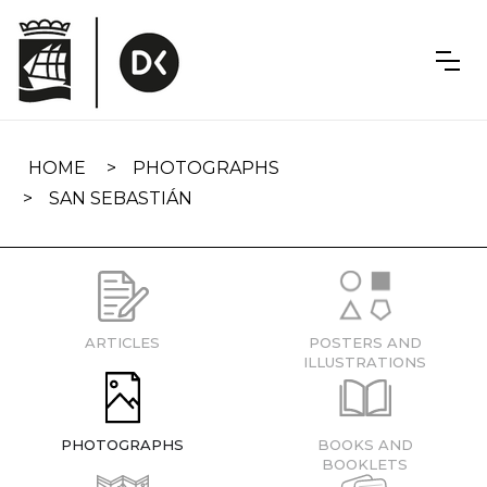
Skip
navigation
HOME
PHOTOGRAPHS
SAN SEBASTIÁN
ARTICLES
POSTERS AND
ILLUSTRATIONS
PHOTOGRAPHS
BOOKS AND
BOOKLETS