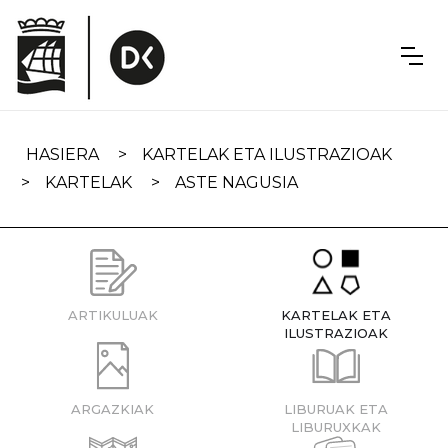
Skip
navigation
HASIERA
KARTELAK ETA ILUSTRAZIOAK
KARTELAK
ASTE NAGUSIA
ARTIKULUAK
KARTELAK ETA
ILUSTRAZIOAK
ARGAZKIAK
LIBURUAK ETA
LIBURUXKAK