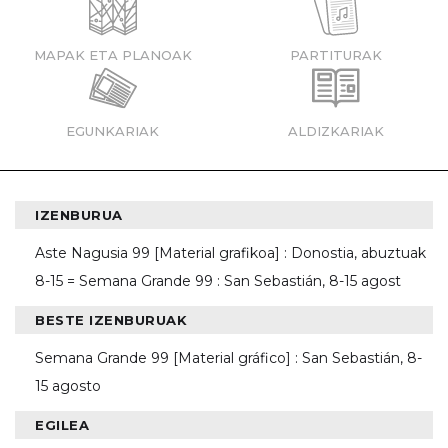
MAPAK ETA PLANOAK
PARTITURAK
EGUNKARIAK
ALDIZKARIAK
IZENBURUA
Aste Nagusia 99 [Material grafikoa] : Donostia, abuztuak
8-15 = Semana Grande 99 : San Sebastián, 8-15 agost
BESTE IZENBURUAK
Semana Grande 99 [Material gráfico] : San Sebastián, 8-
15 agosto
EGILEA