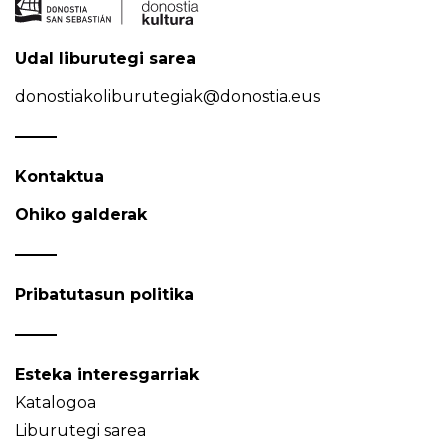
Udal liburutegi sarea
donostiakoliburutegiak@donostia.eus
Kontaktua
Ohiko galderak
Pribatutasun politika
Esteka interesgarriak
Katalogoa
Liburutegi sarea