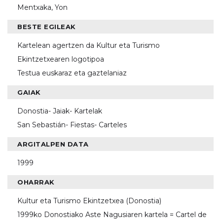
Mentxaka, Yon
BESTE EGILEAK
Kartelean agertzen da Kultur eta Turismo
Ekintzetxearen logotipoa
Testua euskaraz eta gaztelaniaz
GAIAK
Donostia- Jaiak- Kartelak
San Sebastián- Fiestas- Carteles
ARGITALPEN DATA
1999
OHARRAK
Kultur eta Turismo Ekintzetxea (Donostia)
1999ko Donostiako Aste Nagusiaren kartela = Cartel de