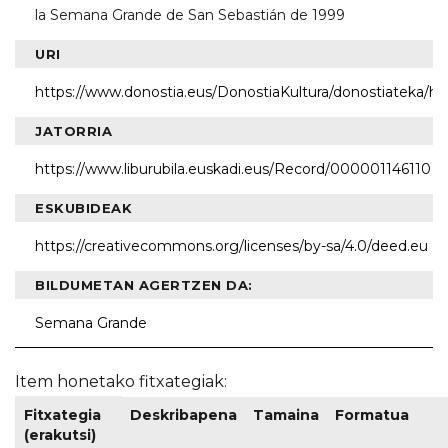
la Semana Grande de San Sebastián de 1999
URI
https://www.donostia.eus/DonostiaKultura/donostiateka/h
JATORRIA
https://www.liburubila.euskadi.eus/Record/000001146110
ESKUBIDEAK
https://creativecommons.org/licenses/by-sa/4.0/deed.eu
BILDUMETAN AGERTZEN DA:
Semana Grande
Item honetako fitxategiak:
Fitxategia
Deskribapena
Tamaina
Formatua
(erakutsi)