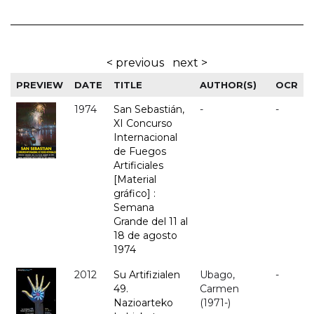
< previous
next >
PREVIEW
DATE
TITLE
AUTHOR(S)
OCR
1974
San Sebastián,
-
-
XI Concurso
Internacional
de Fuegos
Artificiales
[Material
gráfico] :
Semana
Grande del 11 al
18 de agosto
1974
2012
Su Artifizialen
Ubago,
-
49.
Carmen
Nazioarteko
(1971-)