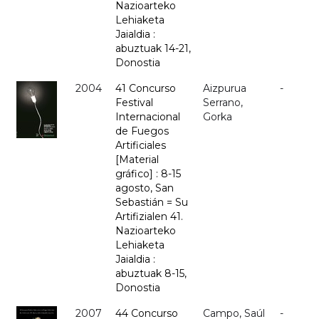
Nazioarteko
Lehiaketa
Jaialdia :
abuztuak 14-21,
Donostia
2004
41 Concurso
Aizpurua
-
Festival
Serrano,
Internacional
Gorka
de Fuegos
Artificiales
[Material
gráfico] : 8-15
agosto, San
Sebastián = Su
Artifizialen 41.
Nazioarteko
Lehiaketa
Jaialdia :
abuztuak 8-15,
Donostia
2007
44 Concurso
Campo, Saúl
-