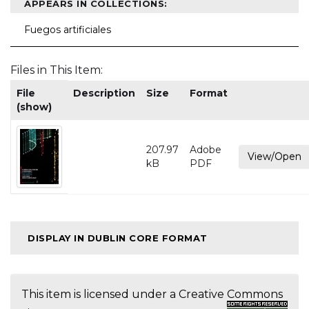
APPEARS IN COLLECTIONS:
Fuegos artificiales
Files in This Item:
File
Description
Size
Format
(show)
207.97
Adobe
View/Open
kB
PDF
DISPLAY IN DUBLIN CORE FORMAT
This item is licensed under a
Creative Commons