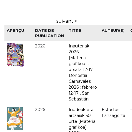
suivant >
APERÇU
DATE DE
TITRE
AUTEUR(S)
PUBLICATION
2026
Inauteriak
-
-
2026
[Material
grafikoa] :
otsaila 12-17
Donostia =
Carnavales
2026 : febrero
12-17 , San
Sebastián
2026
Inudeak eta
Estudios
-
artzaiak 50
Lanzagorta
urte [Material
grafikoa]