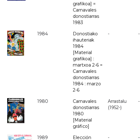
grafikoa] =
Carnavales
donostiarras
1983
1984
Donostiako
-
-
ihauteriak
1984
[Material
grafikoa] :
martxoa 2-6 =
Carnavales
donostiarras
1984 : marzo
2-6
1980
Carnavales
Arrastalu
-
donostiarras
(1952-)
1980
[Material
gráfico]
1989
Elección
-
-