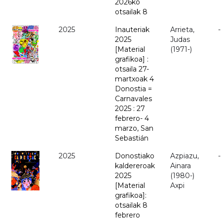
2026ko
otsailak 8
2025
Inauteriak
Arrieta,
-
2025
Judas
[Material
(1971-)
grafikoa] :
otsaila 27-
martxoak 4
Donostia =
Carnavales
2025 : 27
febrero- 4
marzo, San
Sebastián
2025
Donostiako
Azpiazu,
-
kaldereroak
Ainara
2025
(1980-)
[Material
Axpi
grafikoa]:
otsailak 8
febrero