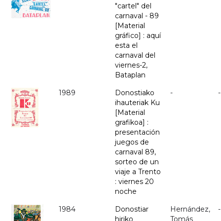
"cartel" del
carnaval - 89
[Material
gráfico] : aquí
esta el
carnaval del
viernes-2,
Bataplan
1989
Donostiako
-
-
ihauteriak Ku
[Material
grafikoa] :
presentación
juegos de
carnaval 89,
sorteo de un
viaje a Trento
: viernes 20
noche
1984
Donostiar
Hernández,
-
hiriko
Tomás