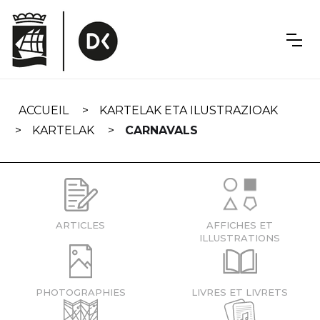
Skip
navigation
ACCUEIL
KARTELAK ETA ILUSTRAZIOAK
KARTELAK
CARNAVALS
ARTICLES
AFFICHES ET
ILLUSTRATIONS
PHOTOGRAPHIES
LIVRES ET LIVRETS