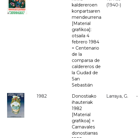
kaldereroen
(1940-)
konpartsaren
mendeurrena
[Material
grafikoa]:
otsaila 4
febrero 1984
= Centenario
de la
comparsa de
caldereros de
la Ciudad de
San
Sebastián
1982
Donostiako
Larraya, G.
-
ihauteriak
1982
[Material
grafikoa] =
Carnavales
donostiarras