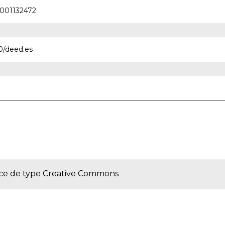
0001132472
0/deed.es
nce de type
Creative Commons