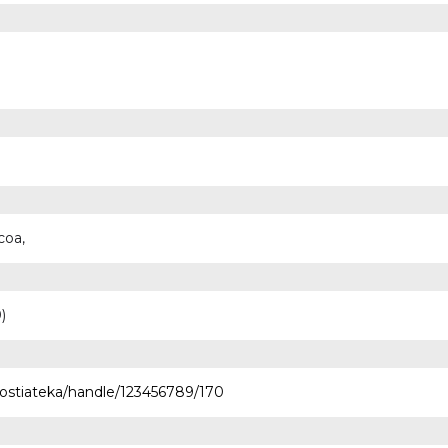
coa,
)
nostiateka/handle/123456789/170