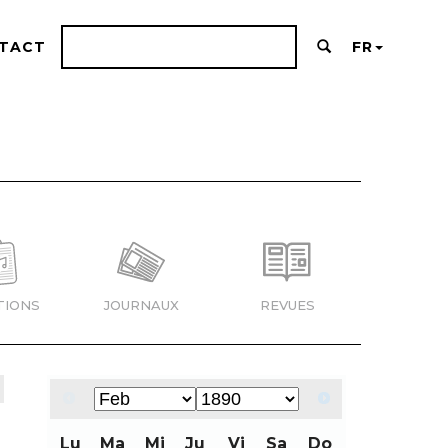
TACT
FR
TIONS
JOURNAUX
REVUES
Lu
Ma
Mi
Ju
Vi
Sa
Do