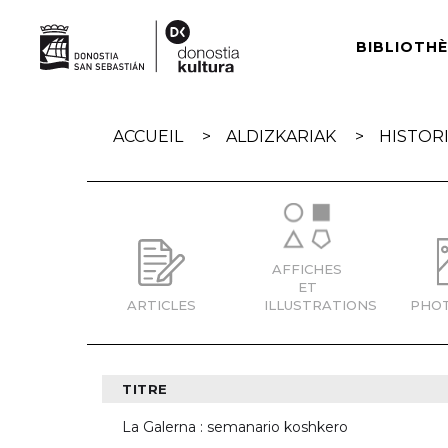
Skip
navigation
BIBLIOTH
ACCUEIL
ALDIZKARIAK
HISTOR
AFFICHES
ET
ARTICLES
ILLUSTRATIONS
PHO
TITRE
La Galerna : semanario koshkero