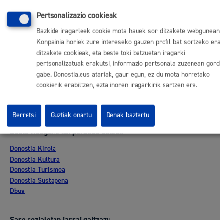
Webeko akatsen berri eman
Pertsonalizazio cookieak
Bazkide iragarleek cookie mota hauek sor ditzakete webgunean
Esteka erabilgarriak
Konpainia horiek zure intereseko gauzen profil bat sortzeko era
Lan eskaintza
ditzakete cookieak, eta beste toki batzuetan iragarki
Kontratatzailaren profila
pertsonalizatuak erakutsi, informazio pertsonala zuzenean gord
Egoitza elektronikoa
gabe. Donostia.eus atariak, gaur egun, ez du mota horretako
Mapak - GeoDonostia
cookierik erabiltzen, ezta inoren iragarkirik sartzen ere.
Prentsa aretoa
Web-mapa
Berretsi
Guztiak onartu
Denak baztertu
Beste webgune korporatibo batzuk
Donostia Kirola
Donostia Kultura
Donostia Turismoa
Donostia Sustapena
Dbus
Sare sozialetan jarrai gaitzazu