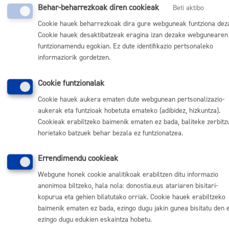
gehigarrian du eragina)
Behar-beharrezkoak diren cookieak
Beti aktibo
Textua:
Cookie hauek beharrezkoak dira gure webguneak funtziona dez
Establezimendu_publikoen_kokalekua.p
Cookie hauek desaktibatzeak eragina izan dezake webgunearen
funtzionamendu egokian. Ez dute identifikazio pertsonaleko
Aldaketak:
JarduerenKokapena 29-5-09.pdf (23
informaziorik gordetzen.
Kb)
Cookie funtzionalak
Testu
bategina:
Cookie hauek aukera ematen dute webgunean pertsonalizazio-
aukerak eta funtzioak hobetuta emateko (adibidez, hizkuntza).
Itzuli
Cookieak erabiltzeko baimenik ematen ez bada, baliteke zerbitz
horietako batzuek behar bezala ez funtzionatzea.
Errendimendu cookieak
Komunika zaitez Donostiako Udalarekin
Webgune honek cookie analitikoak erabiltzen ditu informazio
anonimoa biltzeko, hala nola: donostia.eus atariaren bisitari-
(doan Donostiatik)
010
kopurua eta gehien bilatutako orriak. Cookie hauek erabiltzeko
(+34) 943 481 000
baimenik ematen ez bada, ezingo dugu jakin gunea bisitatu den 
ezingo dugu edukien eskaintza hobetu.
Herritarren postontzia