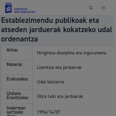
Bilatu
Establezimendu publikoak eta
atseden jarduerak kokatzeko udal
ordenantza
Arloa:
Hirigintza disziplina eta ingurumena
Materia:
Lizentzia eta jarduerak
Erakundea:
Udal batzarra
Unitate
Obra txiki eta jarduerak
Erantzulea:
Indarrean
sartzeko
1994/14/07