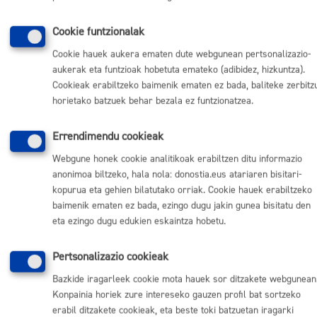
Itzuli
Cookie funtzionalak
Cookie hauek aukera ematen dute webgunean pertsonalizazio-
aukerak eta funtzioak hobetuta emateko (adibidez, hizkuntza).
Cookieak erabiltzeko baimenik ematen ez bada, baliteke zerbitz
Komunika zaitez Donostiako Udalarekin
horietako batzuek behar bezala ez funtzionatzea.
(doan Donostiatik)
010
Errendimendu cookieak
(+34) 943 481 000
Webgune honek cookie analitikoak erabiltzen ditu informazio
Herritarren postontzia
anonimoa biltzeko, hala nola: donostia.eus atariaren bisitari-
Webeko akatsen berri eman
kopurua eta gehien bilatutako orriak. Cookie hauek erabiltzeko
baimenik ematen ez bada, ezingo dugu jakin gunea bisitatu den
eta ezingo dugu edukien eskaintza hobetu.
Esteka erabilgarriak
Lan eskaintza
Pertsonalizazio cookieak
Kontratatzailaren profila
Egoitza elektronikoa
Bazkide iragarleek cookie mota hauek sor ditzakete webgunean
Mapak - GeoDonostia
Konpainia horiek zure intereseko gauzen profil bat sortzeko
Prentsa aretoa
erabil ditzakete cookieak, eta beste toki batzuetan iragarki