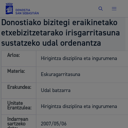
Bilatu
Donostiako bizitegi eraikinetako
etxe­bizitzetarako irisgarritasuna
sustatzeko udal ordenantza
Arloa:
Hirigintza disziplina eta ingurumena
Materia:
Eskuragarritasuna
Erakundea:
Udal batzarra
Unitate
Hirigintza disziplina eta ingurumena
Erantzulea:
Indarrean
sartzeko
2007/05/06