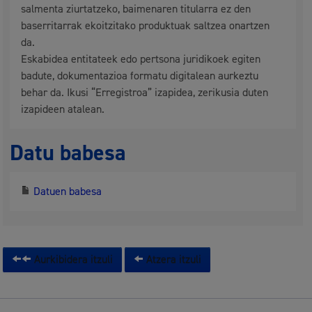
salmenta ziurtatzeko, baimenaren titularra ez den
baserritarrak ekoitzitako produktuak saltzea onartzen
da.
Eskabidea entitateek edo pertsona juridikoek egiten
badute, dokumentazioa formatu digitalean aurkeztu
behar da. Ikusi “Erregistroa” izapidea, zerikusia duten
izapideen atalean.
Datu babesa
Datuen babesa
Aurkibidera itzuli
Atzera itzuli