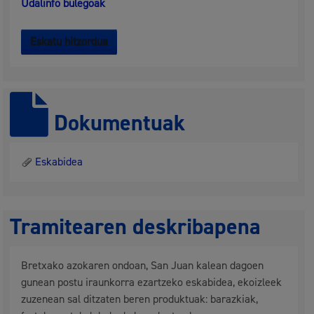
Udalinfo bulegoak
Eskatu hitzordua
Dokumentuak
Eskabidea
Tramitearen deskribapena
Bretxako azokaren ondoan, San Juan kalean dagoen
gunean postu iraunkorra ezartzeko eskabidea, ekoizleek
zuzenean sal ditzaten beren produktuak: barazkiak,