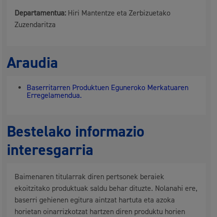
Departamentua:
Hiri Mantentze eta Zerbizuetako
Zuzendaritza
Araudia
Baserritarren Produktuen Eguneroko Merkatuaren
Erregelamendua.
Bestelako informazio
interesgarria
Baimenaren titularrak diren pertsonek beraiek
ekoitzitako produktuak saldu behar dituzte. Nolanahi ere,
baserri gehienen egitura aintzat hartuta eta azoka
horietan oinarrizkotzat hartzen diren produktu horien