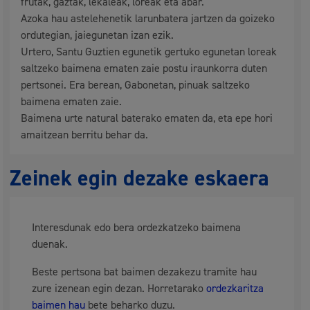
frutak, gaztak, lekaleak, loreak eta abar.
Azoka hau astelehenetik larunbatera jartzen da goizeko
ordutegian, jaiegunetan izan ezik.
Urtero, Santu Guztien egunetik gertuko egunetan loreak
saltzeko baimena ematen zaie postu iraunkorra duten
pertsonei. Era berean, Gabonetan, pinuak saltzeko
baimena ematen zaie.
Baimena urte natural baterako ematen da, eta epe hori
amaitzean berritu behar da.
Zeinek egin dezake eskaera
Interesdunak edo bera ordezkatzeko baimena
duenak.
Beste pertsona bat baimen dezakezu tramite hau
zure izenean egin dezan. Horretarako
ordezkaritza
baimen hau
bete beharko duzu.