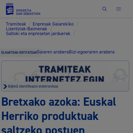
Bilatu
Tramiteak
/
Enpresak Gaiarekiko
/
Lizentziak-Baimenak
/
Saltoki eta enpresetan jarduerak
/
Gaiaren arabera
Bizi-egoeraren arabera
ELKARTEAK-ENTITATEAK
B@kQ identifikazio elektronikoa
Bretxako azoka: Euskal
Herriko produktuak
saltzeko postuen