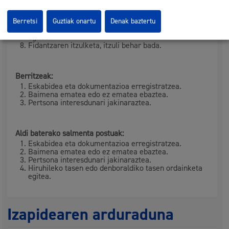
Pertsona interesdunari jakinaraztea.
Bi hiruhilekoren zenbatekoaren fidantzaren gordailua
egitea.
Berretsi
Guztiak onartu
Denak baztertu
Hiruhileko tasen edo denboraldiko tasen ordainketa
egitea.
Fidantzaren itzulketa, itzuli behar bada.
Berritzeak:
Eskabidea eta dokumentazioa erregistratzea.
Baimena ematea edo ez ematea ebaztea.
Pertsona interesdunari jakinaraztea.
Aldi baterako salmenta postuak:
Eskabidea eta dokumentazioa erregistratzea.
Baimena ematea edo ez ematea ebaztea.
Pertsona interesdunari jakinaraztea.
Hiruhileko tasen edo denboraldiko tasen ordainketa
egitea.
Izapidearen arduraduna