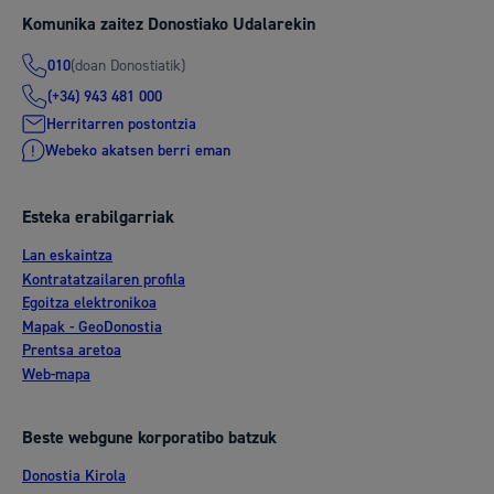
Komunika zaitez Donostiako Udalarekin
(doan Donostiatik)
010
(+34) 943 481 000
Herritarren postontzia
Webeko akatsen berri eman
Esteka erabilgarriak
Lan eskaintza
Kontratatzailaren profila
Egoitza elektronikoa
Mapak - GeoDonostia
Prentsa aretoa
Web-mapa
Beste webgune korporatibo batzuk
Donostia Kirola