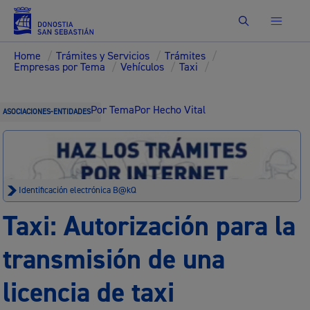
Buscar
Home
/
Trámites y Servicios
/
Trámites
/
Empresas por Tema
/
Vehículos
/
Taxi
/
Por Tema
Por Hecho Vital
ASOCIACIONES-ENTIDADES
Identificación electrónica B@kQ
Taxi: Autorización para la
transmisión de una
licencia de taxi