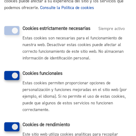
cookies puede afectar a su experiencia del sitio y los servicios que
podemos ofrecerle.
Consulte la Política de cookies
Concesión de
631,78
licencias
Cookies estrictamente necesarias
Siempre activo
Autorización de
631,78
Estas cookies son necesarias para el funcionamiento de
transmisiones de
nuestra web. Desactivar estas cookies puede afectar al
licenias efectuadas
correcto funcionamiento de este sitio web. No almacenan
información de identificación personal.
por razón de
fallecimiento,
Cookies funcionales
jubilación o
incapacidad del/la
Estas cookies permiten proporcionar opciones de
personalización y funciones mejoradas en el sitio web (por
titular y a favor
ejemplo, el idioma). Si no permite el uso de estas cookies,
del/la cónyuge
puede que algunos de estos servicios no funcionen
viudo/a o
correctamente.
herederos/as
forzosos/as
Cookies de rendimiento
Este sitio web utiliza cookies analíticas para recopilar