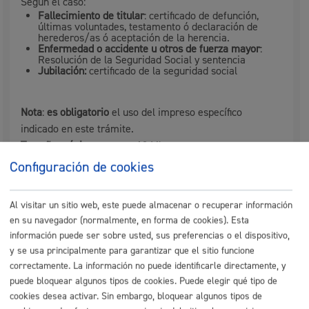
Según el caso:
Fallecimiento de titular
: certificado de defunción,
últimas voluntades, testamento ó declaración de
herederos/as ó aceptación de la herencia.
Enfermedad o accidente u otros de fuerza mayor
:
Resolución de la Seguridad Social y sentencia
Jubilación:
certificado de la seguridad social
Nota
:
es obligatorio
el uso del impreso específico
indicado en este trámite.
Tamaño máximo anexos:
10 Mb
Configuración de cookies
Cantidad a abonar
Al visitar un sitio web, este puede almacenar o recuperar información
en su navegador (normalmente, en forma de cookies). Esta
Tasas por la concesión de Licencias, Autorizaciones y
información puede ser sobre usted, sus preferencias o el dispositivo,
Transmisiones de las licencias de los Auto-Taxis
y se usa principalmente para garantizar que el sitio funcione
¨¨Anexo a regir desde el 1 de enero de 2005
correctamente. La información no puede identificarle directamente, y
puede bloquear algunos tipos de cookies. Puede elegir qué tipo de
HECHO IMPONIBLE
€
cookies desea activar. Sin embargo, bloquear algunos tipos de