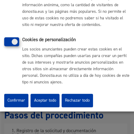
información anónima, como la cantidad de visitantes de
Autorización de
6.275,39
donostia.eus y las páginas más populares. Si no permite el
otras transmisiones
uso de estas cookies no podremos saber si ha visitado el
distintas a las del
sitio ni mejorar nuestra oferta de contenidos.
apartado anterior
Cookies de personalización
Los socios anunciantes pueden crear estas cookies en el
Plazo de resolución y sentido
sitio. Dichas compañías pueden usarlas para crear un perfil
de sus intereses y mostrarle anuncios personalizados en
del silencio
otros sitios sin almacenar directamente información
personal. Donostia.eus no utiliza a día de hoy cookies de este
tipo ni anuncios ajenos.
Plazo estimado:
1 semana
Plazo legal:
3 meses
Sentido del silencio:
Negativo
Confirmar
Aceptar todo
Rechazar todo
Pasos del procedimiento
Registro de la solicitud y documentación