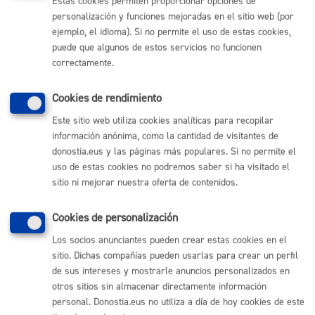
Estas cookies permiten proporcionar opciones de
Necesito apoyo social
personalización y funciones mejoradas en el sitio web (por
ejemplo, el idioma). Si no permite el uso de estas cookies,
puede que algunos de estos servicios no funcionen
correctamente.
Cookies de rendimiento
Necesito un certificado
Este sitio web utiliza cookies analíticas para recopilar
información anónima, como la cantidad de visitantes de
donostia.eus y las páginas más populares. Si no permite el
uso de estas cookies no podremos saber si ha visitado el
Pago mis Impuestos-Beneficios fiscales
sitio ni mejorar nuestra oferta de contenidos.
Cookies de personalización
Los socios anunciantes pueden crear estas cookies en el
sitio. Dichas compañías pueden usarlas para crear un perfil
Quiero estudiar o formarme
de sus intereses y mostrarle anuncios personalizados en
otros sitios sin almacenar directamente información
personal. Donostia.eus no utiliza a día de hoy cookies de este