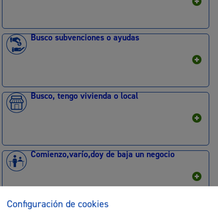
Busco subvenciones o ayudas
Busco, tengo vivienda o local
Comienzo,varío,doy de baja un negocio
Configuración de cookies
Ejerzo mis derechos-Participo