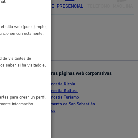
nal.
ONLINE
PRESENCIAL
TELÉFONO
MÁQUINA
 residuos y medioambiente
el sitio web (por ejemplo,
funcionen correctamente.
d de visitantes de
s saber si ha visitado el
Otras páginas web corporativas
Donostia Kirola
co y empleo
nte
Donostia Kultura
Donostia Turismo
rlas para crear un perfil
tia
Fomento de San Sebastián
amente información
Dbus
humanos y convivencia