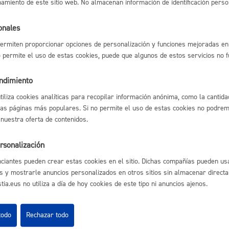
namiento de este sitio web. No almacenan información de identificación perso
lectrónico
Espacio público,
onales
ermiten proporcionar opciones de personalización y funciones mejoradas en 
l índice
Volver atrás
no permite el uso de estas cookies, puede que algunos de estos servicios no 
Euskera
endimiento
utiliza cookies analíticas para recopilar información anónima, como la cantida
las páginas más populares. Si no permite el uso de estas cookies no podremo
 nuestra oferta de contenidos.
astián
Enlaces útiles
Ofertas de empleo
Desarrollo económi
rsonalización
Perfil del contrata
Sede electrónica
ciantes pueden crear estas cookies en el sitio. Dichas compañías pueden usa
Mapas - GeoDonos
s y mostrarle anuncios personalizados en otros sitios sin almacenar direct
Sala de prensa
ia.eus no utiliza a día de hoy cookies de este tipo ni anuncios ajenos.
Mapa web
Igualdad, derechos 
todo
Rechazar todo