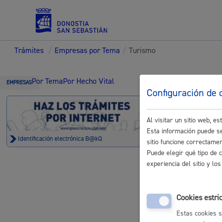
Trámites
/
Empresas por Tema
/
Turismo
Servicios
Trámi
Por Tema
Por Hecho Vital
EMPRESAS
Configuración de 
Padrón y asuntos personales
Al visitar un sitio web, 
Esta información puede se
Identificación electrónica B@kQ
sitio funcione correctame
Turismo
Puede elegir qué tipo de 
experiencia del sitio y l
Autorizació
Servicios sociales
electrónico
Cookies estri
Estas cookies s
Autorizaci