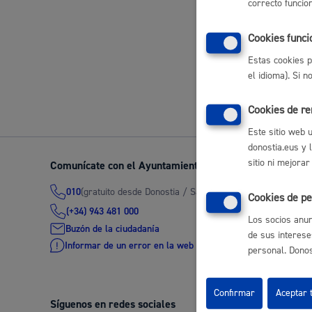
correcto funcio
certificado e
Movilidad
Cookies funci
Estas cookies p
Volver a
el idioma). Si 
Seguridad ciudadana y emergencias
Cookies de r
Este sitio web 
donostia.eus y 
sitio ni mejorar
Comunícate con el Ayuntamiento de Donostia / San Seb
(gratuito desde Donostia / San Sebastián)
010
Salud Pública, animales y consumo
Cookies de pe
(+34) 943 481 000
Los socios anun
Buzón de la ciudadanía
de sus interese
Informar de un error en la web
personal. Donost
Infancia y juventud
Confirmar
Aceptar 
Síguenos en redes sociales