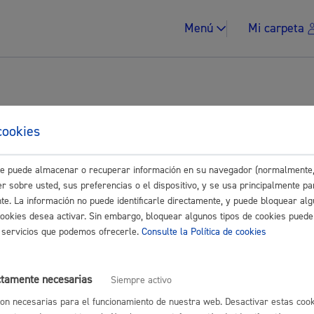
Menú
Mi carpeta
tes para Empresas
cookies
Impuestos y multa
Buscar
este puede almacenar o recuperar información en su navegador (normalmente,
r sobre usted, sus preferencias o el dispositivo, y se usa principalmente pa
nte. La información no puede identificarle directamente, y puede bloquear alg
cookies desea activar. Sin embargo, bloquear algunos tipos de cookies puede
os servicios que podemos ofrecerle.
Consulte la Política de cookies
n para ocupar la vía pública con actividades, eventos,...
* Online con
Vivienda y urban
ctamente necesarias
Siempre activo
on necesarias para el funcionamiento de nuestra web. Desactivar estas cook
ón para ocupar la vía pública con vehículo o accesos puntuales
* On