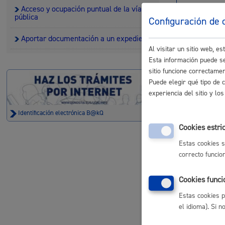
Acceso y ocupación puntual de la vía
pública
Movilidad
Configuración de 
Aportar documentación a un expediente
Ceme
Al visitar un sitio web, 
Esta información puede se
sitio funcione correctame
Seguridad ciudadana y emergencias
Puede elegir qué tipo de 
experiencia del sitio y l
Empl
Identificación electrónica B@kQ
Cookies estri
Salud Pública, animales y consumo
Estas cookies s
correcto funcio
Impu
Cookies funci
Estas cookies p
Infancia y juventud
el idioma). Si 
Inscr