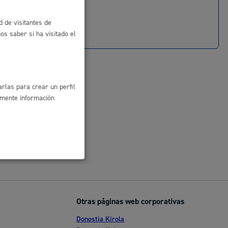
d de visitantes de
s saber si ha visitado el
rlas para crear un perfil
amente información
l
Catálogo de trámites
Otras páginas web corporativas
les
Donostia Kirola