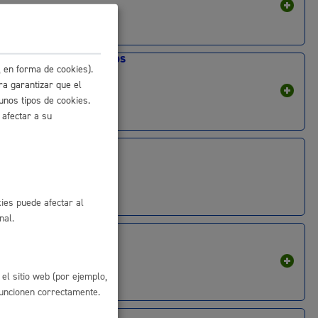
 residuos y medioambiente
Trámites económicos
 en forma de cookies).
ra garantizar que el
unos tipos de cookies.
 afectar a su
Turismo
co y empleo
ies puede afectar al
nal.
Vehículos
el sitio web (por ejemplo,
humanos y convivencia
funcionen correctamente.
Vivienda