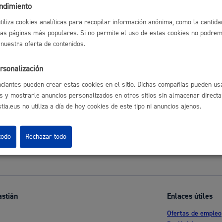
endimiento
utiliza cookies analíticas para recopilar información anónima, como la cantida
las páginas más populares. Si no permite el uso de estas cookies no podremo
Cultura
 nuestra oferta de contenidos.
ncias - Autorizaciones
rsonalización
ciantes pueden crear estas cookies en el sitio. Dichas compañías pueden usa
Turismo
s y mostrarle anuncios personalizados en otros sitios sin almacenar direct
ia.eus no utiliza a día de hoy cookies de este tipo ni anuncios ajenos.
l índice
todo
Rechazar todo
lidad
Administración municipa
astián
Enlaces útiles
as
Tablón de anuncios oficia
Ofertas de empleo