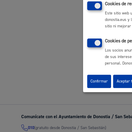
Cookies de r
Este sitio web 
donostia.eus y 
Participación ciudadana y asociacionismo
sitio ni mejorar
Lice
Cookies de pe
Los socios anun
Deporte
de sus interese
personal. Donost
Volver a
Confirmar
Aceptar 
La ciudad
Actua
Comunícate con el Ayuntamiento de Donostia / San Seb
La ciudad ahora
Notici
(gratuito desde Donostia / San Sebastián)
010