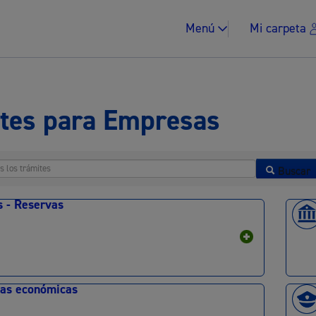
Menú
Mi carpeta
tes para Empresas
Impuestos y multa
Buscar
s - Reservas
Vivienda y urban
as económicas