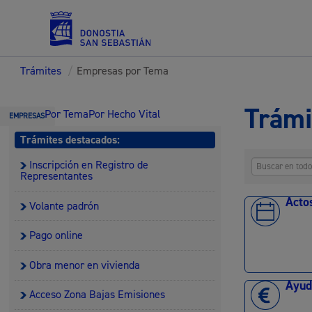
Trámites
/
Empresas por Tema
Servicios
Trámi
Por Tema
Por Hecho Vital
EMPRESAS
Trámites destacados:
Inscripción en Registro de
Padrón y asuntos personales
Representantes
Acto
Volante padrón
Pago online
Servicios sociales
Obra menor en vivienda
Ayud
Acceso Zona Bajas Emisiones