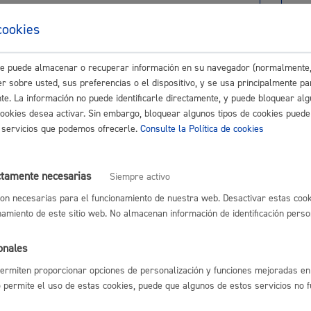
Espacio público,
cookies
nterios
este puede almacenar o recuperar información en su navegador (normalmente,
r sobre usted, sus preferencias o el dispositivo, y se usa principalmente pa
nte. La información no puede identificarle directamente, y puede bloquear alg
Euskera
cookies desea activar. Sin embargo, bloquear algunos tipos de cookies puede
os servicios que podemos ofrecerle.
Consulte la Política de cookies
eo - Contratación
ctamente necesarias
Siempre activo
Desarrollo económi
on necesarias para el funcionamiento de nuestra web. Desactivar estas cook
namiento de este sitio web. No almacenan información de identificación perso
lso Económico
onales
ermiten proporcionar opciones de personalización y funciones mejoradas en 
Igualdad, derechos 
no permite el uso de estas cookies, puede que algunos de estos servicios no 
ipciones - Registros