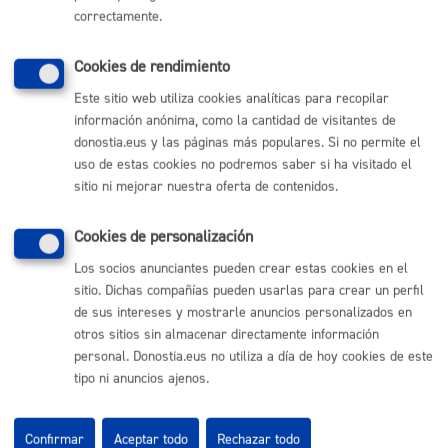
(+34) 943 481 000
correctamente.
Buzón de la ciudadanía
Informar de un error en la web
Cookies de rendimiento
Este sitio web utiliza cookies analíticas para recopilar
información anónima, como la cantidad de visitantes de
Enlaces útiles
donostia.eus y las páginas más populares. Si no permite el
Ofertas de empleo
uso de estas cookies no podremos saber si ha visitado el
Perfil del contratante
sitio ni mejorar nuestra oferta de contenidos.
Sede electrónica
Mapas - GeoDonostia
Cookies de personalización
Sala de prensa
Mapa web
Los socios anunciantes pueden crear estas cookies en el
sitio. Dichas compañías pueden usarlas para crear un perfil
de sus intereses y mostrarle anuncios personalizados en
Otras páginas web corporativas
otros sitios sin almacenar directamente información
personal. Donostia.eus no utiliza a día de hoy cookies de este
Donostia Kirola
tipo ni anuncios ajenos.
Donostia Kultura
Donostia Turismo
Fomento de San Sebastián
Confirmar
Aceptar todo
Rechazar todo
Dbus