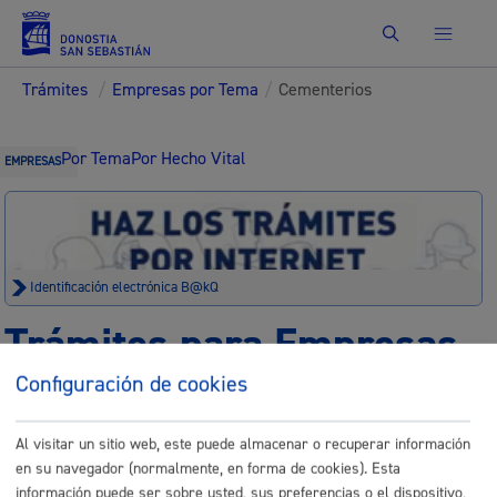
Buscar
Trámites
/
Empresas por Tema
/
Cementerios
Por Tema
Por Hecho Vital
EMPRESAS
Identificación electrónica B@kQ
Trámites para Empresas
Configuración de cookies
Sede electrónica
Nota legal
Al visitar un sitio web, este puede almacenar o recuperar información
Buscar
en su navegador (normalmente, en forma de cookies). Esta
Listado completo de Trámites
información puede ser sobre usted, sus preferencias o el dispositivo,