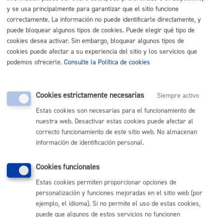
y se usa principalmente para garantizar que el sitio funcione
correctamente. La información no puede identificarle directamente, y
Cementerios
puede bloquear algunos tipos de cookies. Puede elegir qué tipo de
cookies desea activar. Sin embargo, bloquear algunos tipos de
Cementerios: Autorización para realizar obras en sepultura
cookies puede afectar a su experiencia del sitio y los servicios que
podemos ofrecerle.
Consulte la Política de cookies
ONLINE
PRESENCIAL
Cookies estrictamente necesarias
TELÉFONO
Siempre activo
MÁQUINA
Estas cookies son necesarias para el funcionamiento de
nuestra web. Desactivar estas cookies puede afectar al
correcto funcionamiento de este sitio web. No almacenan
información de identificación personal.
Volver al índice
Volver atrás
Cookies funcionales
Estas cookies permiten proporcionar opciones de
Comunícate con el Ayuntamiento de Donostia / San
Sebastián
personalización y funciones mejoradas en el sitio web (por
ejemplo, el idioma). Si no permite el uso de estas cookies,
(gratuito desde Donostia / San Sebastián)
010
puede que algunos de estos servicios no funcionen