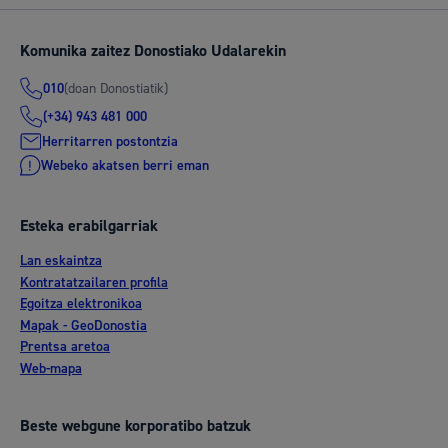
Komunika zaitez Donostiako Udalarekin
(doan Donostiatik)
010
(+34) 943 481 000
Herritarren postontzia
Webeko akatsen berri eman
Esteka erabilgarriak
Lan eskaintza
Kontratatzailaren profila
Egoitza elektronikoa
Mapak - GeoDonostia
Prentsa aretoa
Web-mapa
Beste webgune korporatibo batzuk