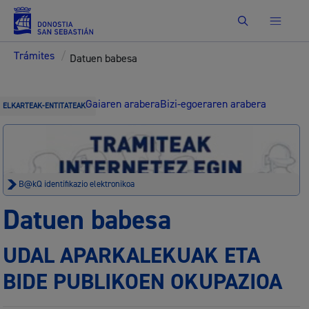
Bilatu
Trámites
/
Datuen babesa
Gaiaren arabera
Bizi-egoeraren arabera
ELKARTEAK-ENTITATEAK
B@kQ identifikazio elektronikoa
Datuen babesa
UDAL APARKALEKUAK ETA
BIDE PUBLIKOEN OKUPAZIOA