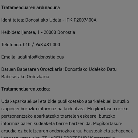
Tratamenduaren arduraduna
Identitatea: Donostiako Udala - IFK P2007400A
Helbidea: Ijentea, 1 - 20003 Donostia
Telefonoa: 010 / 943 481 000
Emaila: udalinfo@donostia.eus
Datuen Babesaren Ordezkaria: Donostiako Udaleko Datu
Babeserako Ordezkaria
Tratamenduaren xedea:
Udal-aparkalekuei eta bide publikoetako aparkalekuei buruzko
izapideei buruzko informazioa kudeatzea. Mugikortasun urriko
pertsonentzako aparkatzeko txartelen eskaerei buruzko
informazioaren kudeaketa barne hartzen da. Mugikortasun-
araudia ez betetzearen ondoriozko arau-hausteak eta zehapenak