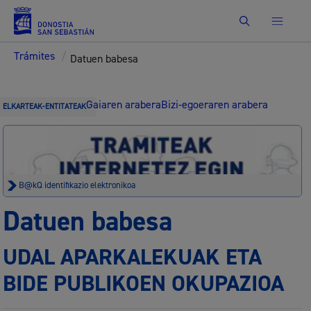
Bilatu
Trámites
/
Datuen babesa
Gaiaren arabera
Bizi-egoeraren arabera
ELKARTEAK-ENTITATEAK
B@kQ identifikazio elektronikoa
Datuen babesa
UDAL APARKALEKUAK ETA
BIDE PUBLIKOEN OKUPAZIOA