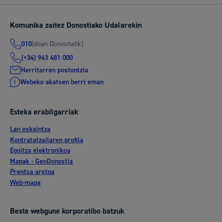
Komunika zaitez Donostiako Udalarekin
(doan Donostiatik)
010
(+34) 943 481 000
Herritarren postontzia
Webeko akatsen berri eman
Esteka erabilgarriak
Lan eskaintza
Kontratatzailaren profila
Egoitza elektronikoa
Mapak - GeoDonostia
Prentsa aretoa
Web-mapa
Beste webgune korporatibo batzuk