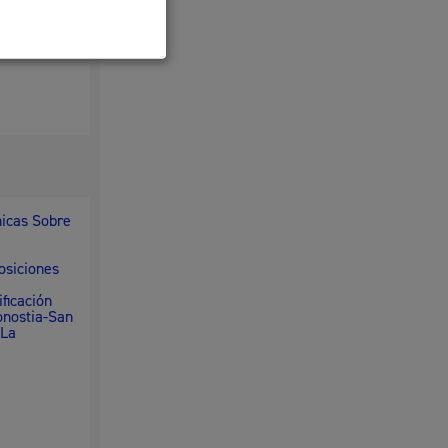
nicas Sobre
osiciones
ficación
onostia-San
 La