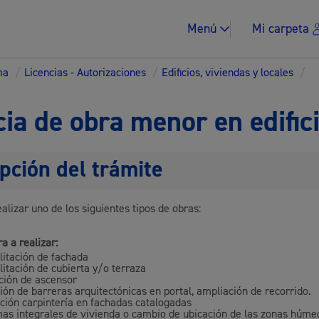
Menú
Mi carpeta
ma
/
Licencias - Autorizaciones
/
Edificios, viviendas y locales
/
cia de obra menor en edific
pción del trámite
Impuestos y multa
alizar uno de los siguientes tipos de obras:
a a realizar:
litación de fachada
Vivienda y urban
litación de cubierta y/o terraza
ación de ascensor
ión de barreras arquitectónicas en portal, ampliación de recorrido.
ución carpintería en fachadas catalogadas
as integrales de vivienda o cambio de ubicación de las zonas húme