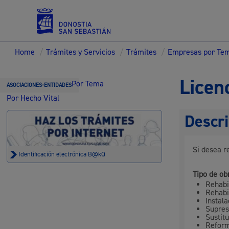
Home
/
Trámites y Servicios
/
Trámites
/
Empresas por Te
Servicios
Licen
Por Tema
ASOCIACIONES-ENTIDADES
Por Hecho Vital
Descri
Padrón y asuntos personales
Si desea re
Identificación electrónica B@kQ
Tipo de obr
Rehabi
Servicios sociales
Rehabi
Instal
Supres
Sustit
Reform