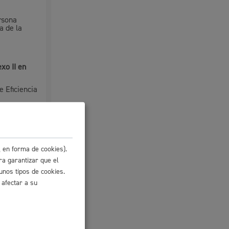
Ayuda a la tramitación
rsona
a de la
o II en
 Eficiencia
 en forma de cookies).
e Obra
.
ra garantizar que el
unos tipos de cookies.
 afectar a su