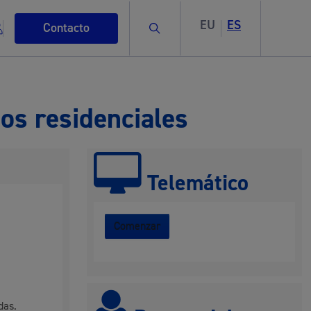
EU
ES
Buscar
Contacto
ios residenciales
s
Telemático
Comenzar
ismo
das.