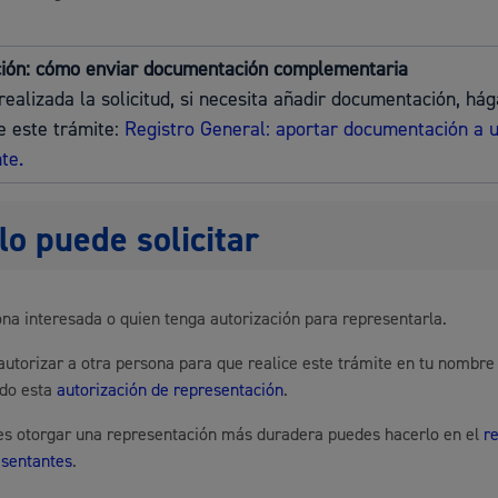
Espacio público,
ción: cómo enviar documentación complementaria
realizada la solicitud, si necesita añadir documentación, hág
e este trámite:
Registro General: aportar documentación a 
te.
Euskera
lo puede solicitar
Desarrollo económi
na interesada o quien tenga autorización para representarla.
utorizar a otra persona para que realice este trámite en tu nombre
ndo esta
autorización de representación
.
res otorgar una representación más duradera puedes hacerlo en el
r
Igualdad, derechos 
esentantes
.