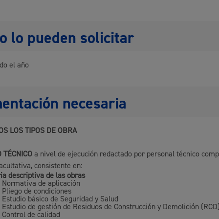
 lo pueden solicitar
Cultura
do el año
Turismo
entación necesaria
OS LOS TIPOS DE OBRA
 TÉCNICO
a nivel de ejecución redactado por personal técnico comp
acultativa, consistente en:
a descriptiva de las obras
Normativa de aplicación
lidad
Administración municipa
Pliego de condiciones
Estudio básico de Seguridad y Salud
as
Tablón de anuncios oficia
Estudio de gestión de Residuos de Construcción y Demolición (RCD
Control de calidad