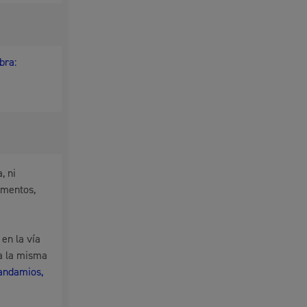
bra:
, ni
imentos,
 en la vía
ra la misma
 andamios,