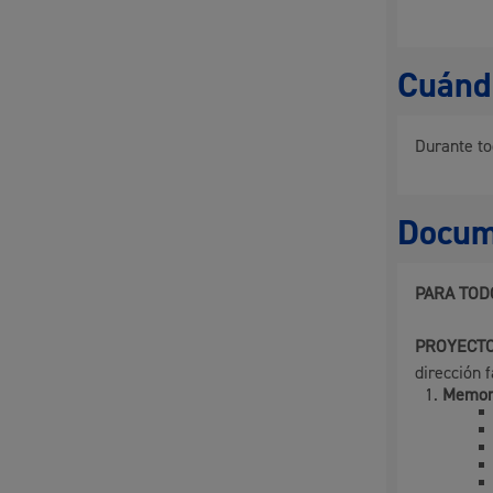
Cuándo
Participación ciudadana y asociacionismo
Durante to
Deporte
Docum
PARA TOD
PROYECTO
dirección f
Memori
La ciudad
Actua
La ciudad ahora
Notici