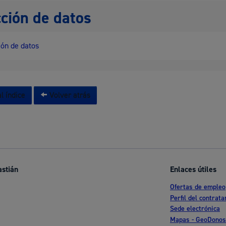
ción de datos
ón de datos
l índice
Volver atrás
astián
Enlaces útiles
Ofertas de empleo
Perfil del contrata
Sede electrónica
Mapas - GeoDonos