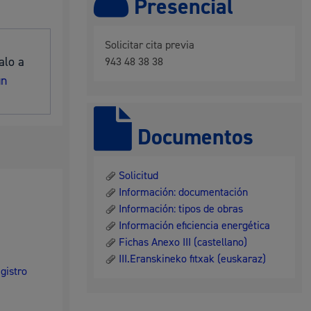
Presencial
 residuos y medioambiente
Solicitar cita previa
alo a
943 48 38 38
un
Documentos
Solicitud
Información: documentación
co y empleo
Información: tipos de obras
Información eficiencia energética
Fichas Anexo III (castellano)
III.Eranskineko fitxak (euskaraz)
egistro
humanos y convivencia