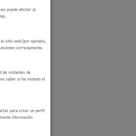
ies puede afectar al
nal.
io
el sitio web (por ejemplo,
funcionen correctamente.
d de visitantes de
s saber si ha visitado el
rlas para crear un perfil
amente información