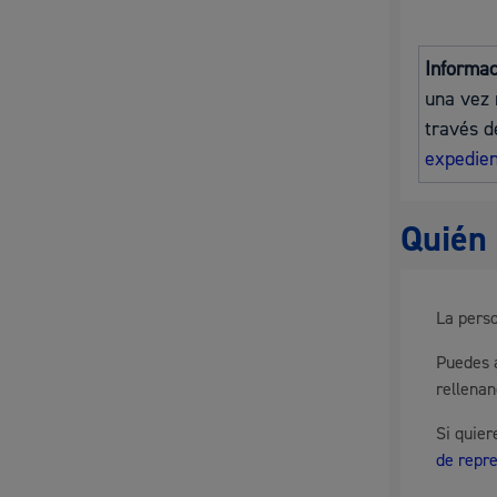
Movilidad
Informa
una vez 
través d
expedien
Seguridad ciudadana y emergencias
Quién 
Salud Pública, animales y consumo
La perso
Puedes a
rellena
Si quie
Infancia y juventud
de repr