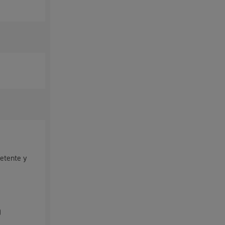
etente y
l
Catálogo de trámites
les
)