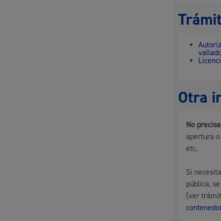
Trámit
Autori
vallad
Licenc
Otra i
No precisa
apertura o
etc.
Si necesita
pública, s
(ver trámi
contenedo