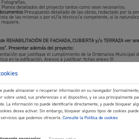
Fotografías.
s
Calendario fiscal
: Planos detallados del proyecto tantos como sean necesarios.
 documentos
Presupuesto detallado de las obras, redactado por la pe
a cultural
Portal de transparencia
ista de las mismas o por el/la técnico/a competente, si la naturalez
 requiere.
o de REHABILITACIÓN DE FACHADA, CUBIERTA y/o TERRAZA ver anex
s". Presentar además del proyecto:
ntación que justifique el cumplimiento de la Ordenanza Municipal de
ica en la edificación. Anexos a justificar: fichas anexo III
cookies
este puede almacenar o recuperar información en su navegador (normalmente,
ar la obra, deberá presentarse el correspondiente
Certificado de Fin d
r sobre usted, sus preferencias o el dispositivo, y se usa principalmente pa
áximo anexos:
50 Mb
nte. La información no puede identificarle directamente, y puede bloquear alg
cookies desea activar. Sin embargo, bloquear algunos tipos de cookies puede
os servicios que podemos ofrecerle.
Consulte la Política de cookies
dad a abonar
ctamente necesarias