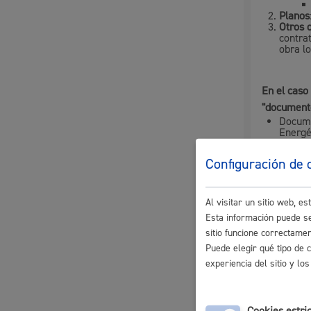
Descubre la ciudad
Aviso
Planos
Otros
La ciudad futura
Agend
contrat
obra lo
En el cas
"documento
Docume
Energét
Configuración de 
NOTA:
Al visitar un sitio web, 
Al finaliz
Esta información puede se
Tamaño m
sitio funcione correctame
Puede elegir qué tipo de 
experiencia del sitio y l
Canti
Cookies estri