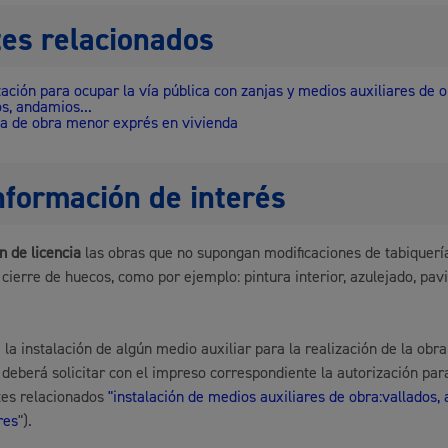
es relacionados
zación para ocupar la vía pública con zanjas y medios auxiliares de o
os, andamios...
ia de obra menor exprés en vivienda
nformación de interés
n de licencia
las obras que no supongan modificaciones de tabiquería
 cierre de huecos, como por ejemplo: pintura interior, azulejado, pav
 la instalación de algún medio auxiliar para la realización de la obra
e deberá solicitar con el impreso correspondiente la autorización pa
tes relacionados
"instalación de medios auxiliares de obra:vallados,
res
").