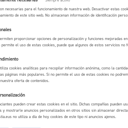
Siempre activo
to sobre Actividades Económicas (IAE)
o a regir desde el 1 de enero de 2026
on necesarias para el funcionamiento de nuestra web. Desactivar estas cook
por Licencias Urbanísticas
o a regir desde el 1 de enero de 2021
namiento de este sitio web. No almacenan información de identificación perso
onales
de resolución y sentido del silenc
ermiten proporcionar opciones de personalización y funciones mejoradas en 
no permite el uso de estas cookies, puede que algunos de estos servicios no 
imado:
21 días
Plazo legal:
3 meses
Sentido del silencio:
Positivo
endimiento
utiliza cookies analíticas para recopilar información anónima, como la cantida
del procedimiento
las páginas más populares. Si no permite el uso de estas cookies no podremo
 nuestra oferta de contenidos.
ro de la solicitud y documentación.
ación de documentación, en su caso.
rsonalización
 técnico y/o jurídico.
ción de concesión o denegación.
ciantes pueden crear estas cookies en el sitio. Dichas compañías pueden usa
ación a la persona interesada
s y mostrarle anuncios personalizados en otros sitios sin almacenar direct
ación de tasas
ación del certificado de fin de obra (al finalizar las obras)
ia.eus no utiliza a día de hoy cookies de este tipo ni anuncios ajenos.