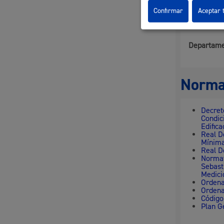
Confirmar
Aceptar 
Respon
Departame
Norma
Decret
Condic
Edific
Real D
Mínima
Real D
Normat
Sebasti
Medici
Ordena
Ordena
Código
Plan G