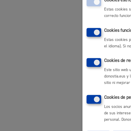
Impues
**Anex
Estas cookies s
Tasas 
**Anex
correcto funcio
Cookies funci
Plazo 
Estas cookies p
el idioma). Si 
Plazo est
Cookies de r
Este sitio web 
Pasos 
donostia.eus y 
sitio ni mejorar
Regist
Subsan
Cookies de pe
Informe
Resolu
Los socios anun
Notific
de sus interese
Liquid
Present
personal. Donost