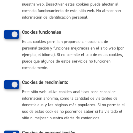
nuestra web. Desactivar estas cookies puede afectar al
correcto funcionamiento de este sitio web. No almacenan
información de identificación personal.
NOTA:
Al finalizar la obra, deberá presentarse el
Cookies funcionales
correspondiente
Certificado de Fin de Obra
.
Estas cookies permiten proporcionar opciones de
Tamaño máximo anexos:
50 Mb
personalización y funciones mejoradas en el sitio web (por
ejemplo, el idioma). Si no permite el uso de estas cookies,
puede que algunos de estos servicios no funcionen
Cantidad a abonar
correctamente.
Impuesto sobre Actividades Económicas (IAE)
Cookies de rendimiento
**Anexo a regir desde el 1 de enero de 2026
Tasas por Licencias Urbanísticas
Este sitio web utiliza cookies analíticas para recopilar
**Anexo a regir desde el 1 de enero de 2021
información anónima, como la cantidad de visitantes de
donostia.eus y las páginas más populares. Si no permite el
uso de estas cookies no podremos saber si ha visitado el
Plazo de resolución y sentido
sitio ni mejorar nuestra oferta de contenidos.
del silencio
Cookies de personalización