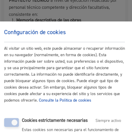
PROYECTO TÉCNICO
a nivel de ejecución redactado por
personal técnico competente y dirección facultativa,
consistente en:
Memoria descriptiva de las obras
Normativa de aplicación
Pliego de condiciones
Configuración de cookies
Estudio básico de Seguridad y Salud
Estudio de gestión de Residuos de
Construcción y Demolición (RCD)
Control de calidad
Al visitar un sitio web, este puede almacenar o recuperar información
Fotografías.
en su navegador (normalmente, en forma de cookies). Esta
Planos
: Planos detallados del proyecto tantos como
información puede ser sobre usted, sus preferencias o el dispositivo,
sean necesarios.
Otros documentos
Presupuesto detallado de las
y se usa principalmente para garantizar que el sitio funcione
obras, redactado por la persona contratista de las
correctamente. La información no puede identificarle directamente, y
mismas o por el/la técnico/a competente, si la
puede bloquear algunos tipos de cookies. Puede elegir qué tipo de
naturaleza de la obra lo requiere.
cookies desea activar. Sin embargo, bloquear algunos tipos de
cookies puede afectar a su experiencia del sitio y los servicios que
En el caso de REHABILITACIÓN DE FACHADA, CUBIERTA
podemos ofrecerle.
Consulte la Política de cookies
y/o TERRAZA ver anexo II en "documentos". Presentar
además del proyecto:
Documentación que justifique el cumplimiento de la
Cookies estrictamente necesarias
Siempre activo
Ordenanza Municipal de Eficiencia Energética en la
edificación. Anexos a justificar: fichas anexo III
Estas cookies son necesarias para el funcionamiento de