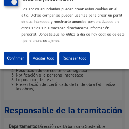
Los socios anunciantes pueden crear estas cookies en el
Plazo estimado:
21 días
Plazo legal:
3 meses
sitio. Dichas compañías pueden usarlas para crear un perfil
Sentido del silencio:
Positivo
de sus intereses y mostrarle anuncios personalizados en
otros sitios sin almacenar directamente información
personal. Donostia.eus no utiliza a día de hoy cookies de este
Pasos del procedimiento
tipo ni anuncios ajenos.
Registro de la solicitud y documentación.
Confirmar
Aceptar todo
Rechazar todo
Subsanación de documentación, en su caso.
Informe técnico y/o jurídico.
Resolución de concesión o denegación.
Notificación a la persona interesada
Liquidación de tasas
Presentación del certificado de fin de obra (al finalizar
las obras)
Responsable de la tramitación
Departamento:
Dirección de Urbanismo Sostenible