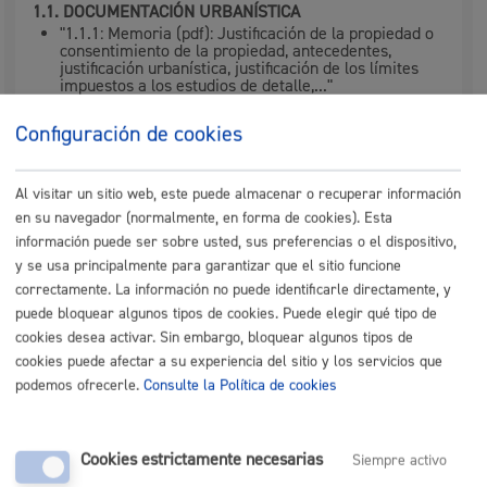
1.1. DOCUMENTACIÓN URBANÍSTICA
"1.1.1: Memoria (pdf): Justificación de la propiedad o
consentimiento de la propiedad, antecedentes,
justificación urbanística, justificación de los límites
impuestos a los estudios de detalle,..."
"1.1.2: Norma o ficha a publicar en el BOG. (pdf)"
"1.1.3: Planos de información. (pdf)"
Configuración de cookies
"1.1.4: Planos de ordenación. (pdf)"
Al visitar un sitio web, este puede almacenar o recuperar información
1.2. DOCUMENTACIÓN VECTORIAL:
en su navegador (normalmente, en forma de cookies). Esta
Planos en ficheros CAD (dwg o similar) sistema de
información puede ser sobre usted, sus preferencias o el dispositivo,
coordenadas UTM ETRS89 Zona 30.
y se usa principalmente para garantizar que el sitio funcione
correctamente. La información no puede identificarle directamente, y
INSTRUCCIONES GENERALES para el cumplimiento de:
puede bloquear algunos tipos de cookies. Puede elegir qué tipo de
Firmas digitales:
consultar aquí
cookies desea activar. Sin embargo, bloquear algunos tipos de
Formato de los ficheros:
consultar aquí
cookies puede afectar a su experiencia del sitio y los servicios que
podemos ofrecerle.
Consulte la Política de cookies
NOTA
: Toda documentación ha de ser presentada en los
dos idiomas oficiales (euskera y castellano)
Cookies estrictamente necesarias
Siempre activo