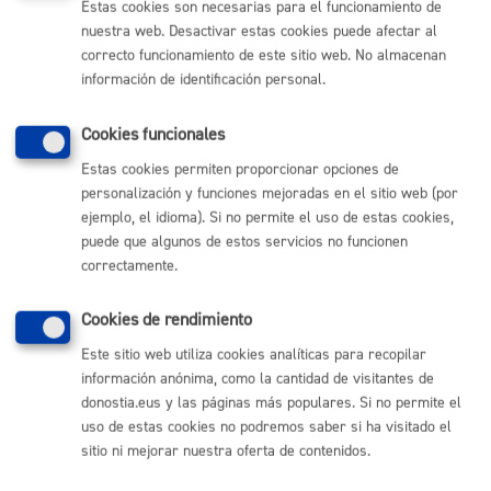
Nota
:
es obligatorio
el uso del formulario indicado en
Estas cookies son necesarias para el funcionamiento de
este trámite.
nuestra web. Desactivar estas cookies puede afectar al
correcto funcionamiento de este sitio web. No almacenan
información de identificación personal.
Tamaño máximo anexos:
300 Mb
Cookies funcionales
Estas cookies permiten proporcionar opciones de
Cantidad a abonar
personalización y funciones mejoradas en el sitio web (por
ejemplo, el idioma). Si no permite el uso de estas cookies,
puede que algunos de estos servicios no funcionen
Gratuito
correctamente.
Plazo de resolución y sentido
Cookies de rendimiento
del silencio
Este sitio web utiliza cookies analíticas para recopilar
información anónima, como la cantidad de visitantes de
donostia.eus y las páginas más populares. Si no permite el
Plazo estimado:
4 meses
Plazo legal:
6 meses
uso de estas cookies no podremos saber si ha visitado el
Sentido del silencio:
Negativo
sitio ni mejorar nuestra oferta de contenidos.