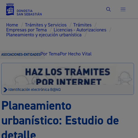
Buscar
Home
/
Trámites y Servicios
/
Trámites
/
Empresas por Tema
/
Licencias - Autorizaciones
/
Planeamiento y ejecución urbanística
/
Por Tema
Por Hecho Vital
ASOCIACIONES-ENTIDADES
Identificación electrónica B@kQ
Planeamiento
urbanístico: Estudio de
detalle