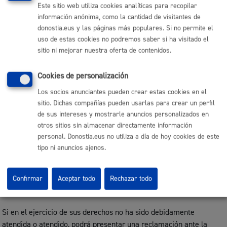
Este sitio web utiliza cookies analíticas para recopilar
información anónima, como la cantidad de visitantes de
Las personas afectadas tienen derecho a obtener confirmación
donostia.eus y las páginas más populares. Si no permite el
sobre si el Ayuntamiento de San Sebastián está tratando sus
uso de estas cookies no podremos saber si ha visitado el
datos personales. Además, tendrán derecho a solicitar:
sitio ni mejorar nuestra oferta de contenidos.
El acceso a sus datos personales.
La rectificación de los datos inexactos o incompletos.
Cookies de personalización
La supresión de sus datos cuando, entre otros motivos, los
datos ya no sean necesarios para las finalidades para las
Los socios anunciantes pueden crear estas cookies en el
cuales fueron recabados.
La limitación del tratamiento de sus datos, en cuyo caso, sólo
sitio. Dichas compañías pueden usarlas para crear un perfil
serán conservados por el Ayuntamiento para el ejercicio o la
de sus intereses y mostrarle anuncios personalizados en
defensa de reclamaciones.
La oposición al tratamiento de sus datos, en cuyo caso, el
otros sitios sin almacenar directamente información
Ayuntamiento dejará de tratar los datos, salvo por motivos
personal. Donostia.eus no utiliza a día de hoy cookies de este
legítimos imperiosos, o el ejercicio o la defensa de posibles
tipo ni anuncios ajenos.
reclamaciones.
Los derechos podrán ejercitarse
vía on line
o presencial ante el
Confirmar
Aceptar todo
Rechazar todo
Ayuntamiento, como Responsable del tratamiento, o en su caso,
ante el Encargado del tratamiento.
Si en el ejercicio de sus derechos no ha sido debidamente
atendida o atendido, podrá presentar una reclamación ante la