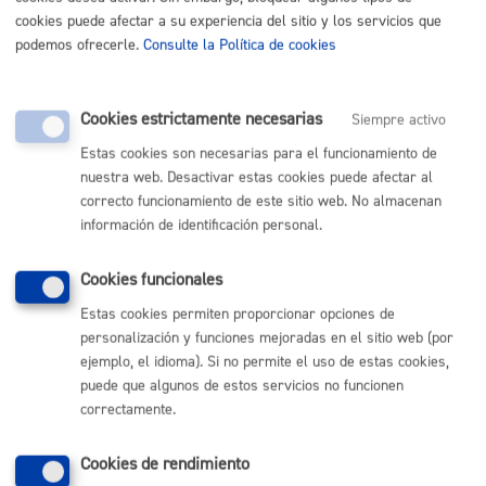
Reguladora de la actuación municipal para la protección del
cookies puede afectar a su experiencia del sitio y los servicios que
vecindario frente a las actividades que produzcan
podemos ofrecerle.
Consulte la Política de cookies
incomodidades, alteren las normales condiciones de Salubridad e
Higiene o impliquen Riesgos para las personas o cosas. -
Ordenanza Reguladora de las Instalaciones Radioeléctricas
Cookies estrictamente necesarias
Siempre activo
pertenecientes a las redes de telecomunicaciones. -Ordenanza
Estas cookies son necesarias para el funcionamiento de
Reguladora de la actuación municipal frente a la contaminación
nuestra web. Desactivar estas cookies puede afectar al
acústica por ruidos y vibraciones. - Ordenanza Municipal para la
correcto funcionamiento de este sitio web. No almacenan
promoción de la accesibilidad a las viviendas situadas en las
información de identificación personal.
edificaciones residenciales. - Ley 2/2006, de 30 de junio, de Suelo
y Urbanismo - Ley de 16 de diciembre de 1954 sobre
Cookies funcionales
Expropiación Forzosa - Decreto de 26 de abril de 1957 por el que
Estas cookies permiten proporcionar opciones de
se aprueba el Reglamento de la Ley de Expropiación Forzosa
personalización y funciones mejoradas en el sitio web (por
ejemplo, el idioma). Si no permite el uso de estas cookies,
Destinatarios
puede que algunos de estos servicios no funcionen
correctamente.
Las establecidas legalmente y que sean de aplicación en el
ámbito de este tratamiento.
Cookies de rendimiento
Derechos