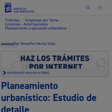
Buscar
Trámites
/
Empresas por Tema
/
Licencias - Autorizaciones
/
Planeamiento y ejecución urbanística
/
Por Tema
Por Hecho Vital
EMPRESAS
Identificación electrónica B@kQ
Planeamiento
urbanístico: Estudio de
detalle