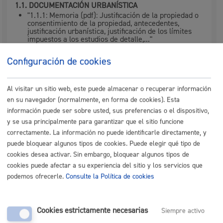
1.1. DOCUMENTACIÓN URBANÍSTICA
"1.1.1: Memoria (pdf): Justificación de la propiedad o
consentimiento de la propiedad, antecedentes,
justificación urbanística, justificación de los límites
impuestos a los estudios de detalle,..."
"1.1.2: Norma o ficha a publicar en el BOG. (pdf)"
"1.1.3: Planos de información. (pdf)"
Configuración de cookies
"1.1.4: Planos de ordenación. (pdf)"
Al visitar un sitio web, este puede almacenar o recuperar información
1.2. DOCUMENTACIÓN VECTORIAL:
en su navegador (normalmente, en forma de cookies). Esta
Planos en ficheros CAD (dwg o similar) sistema de
información puede ser sobre usted, sus preferencias o el dispositivo,
coordenadas UTM ETRS89 Zona 30.
y se usa principalmente para garantizar que el sitio funcione
correctamente. La información no puede identificarle directamente, y
INSTRUCCIONES GENERALES para el cumplimiento de:
puede bloquear algunos tipos de cookies. Puede elegir qué tipo de
Firmas digitales:
consultar aquí
cookies desea activar. Sin embargo, bloquear algunos tipos de
Formato de los ficheros:
consultar aquí
cookies puede afectar a su experiencia del sitio y los servicios que
podemos ofrecerle.
Consulte la Política de cookies
NOTA
: Toda documentación ha de ser presentada en los
dos idiomas oficiales (euskera y castellano)
Cookies estrictamente necesarias
Siempre activo