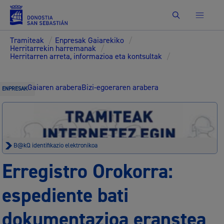
Bilatu
Tramiteak
/
Enpresak Gaiarekiko
/
Herritarrekin harremanak
/
Herritarren arreta, informazioa eta kontsultak
/
Gaiaren arabera
Bizi-egoeraren arabera
ENPRESAK
B@kQ identifikazio elektronikoa
Erregistro Orokorra:
espediente bati
dokumentazioa eranstea