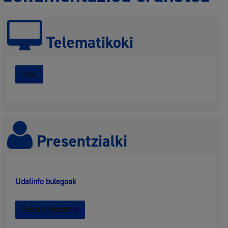
Telematikoki
Hasi
Presentzialki
Udalinfo bulegoak
Eskatu hitzordua