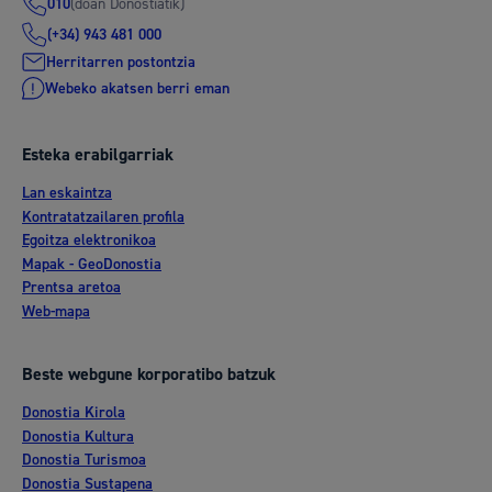
(doan Donostiatik)
010
(+34) 943 481 000
Herritarren postontzia
Webeko akatsen berri eman
Esteka erabilgarriak
Lan eskaintza
Kontratatzailaren profila
Egoitza elektronikoa
Mapak - GeoDonostia
Prentsa aretoa
Web-mapa
Beste webgune korporatibo batzuk
Donostia Kirola
Donostia Kultura
Donostia Turismoa
Donostia Sustapena