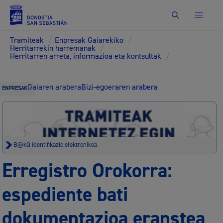
Bilatu
Tramiteak
/
Enpresak Gaiarekiko
/
Herritarrekin harremanak
/
Herritarren arreta, informazioa eta kontsultak
/
Gaiaren arabera
Bizi-egoeraren arabera
ENPRESAK
B@kQ identifikazio elektronikoa
Erregistro Orokorra:
espediente bati
dokumentazioa eranstea