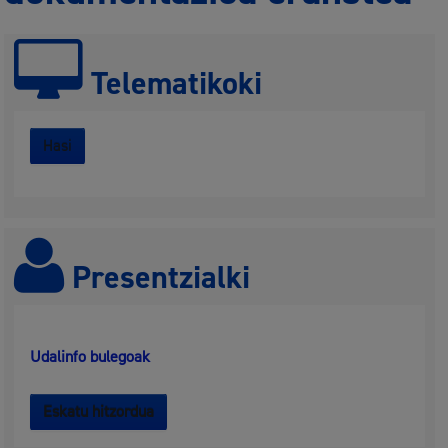
Telematikoki
Hasi
Presentzialki
Udalinfo bulegoak
Eskatu hitzordua