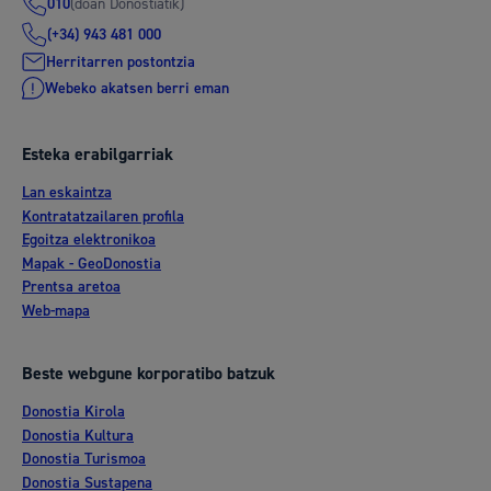
(doan Donostiatik)
010
(+34) 943 481 000
Herritarren postontzia
Webeko akatsen berri eman
Esteka erabilgarriak
Lan eskaintza
Kontratatzailaren profila
Egoitza elektronikoa
Mapak - GeoDonostia
Prentsa aretoa
Web-mapa
Beste webgune korporatibo batzuk
Donostia Kirola
Donostia Kultura
Donostia Turismoa
Donostia Sustapena