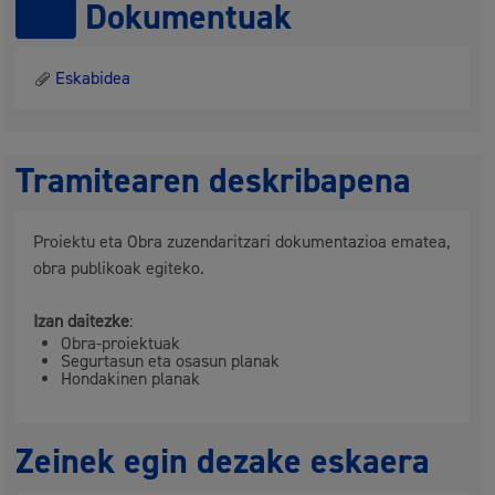
Dokumentuak
Eskabidea
Tramitearen deskribapena
Proiektu eta Obra zuzendaritzari dokumentazioa ematea,
obra publikoak egiteko.
Izan daitezke
:
Obra-proiektuak
Segurtasun eta osasun planak
Hondakinen planak
Zeinek egin dezake eskaera