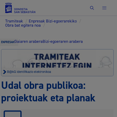
Bilatu
Tramiteak
/
Enpresak Bizi-egoerarekiko
/
Obra bat egitera noa
/
Gaiaren arabera
Bizi-egoeraren arabera
ENPRESAK
B@kQ identifikazio elektronikoa
Udal obra publikoa:
proiektuak eta planak