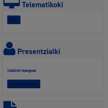
Telematikoki
Hasi
Presentzialki
Udalinfo bulegoak
Eskatu hitzordua