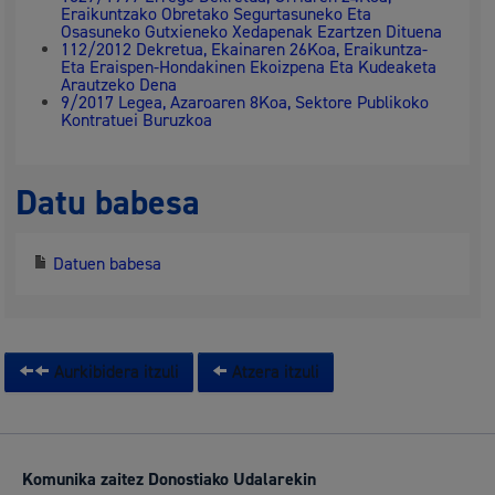
Eraikuntzako Obretako Segurtasuneko Eta
Osasuneko Gutxieneko Xedapenak Ezartzen Dituena
112/2012 Dekretua, Ekainaren 26Koa, Eraikuntza-
Eta Eraispen-Hondakinen Ekoizpena Eta Kudeaketa
Arautzeko Dena
9/2017 Legea, Azaroaren 8Koa, Sektore Publikoko
Kontratuei Buruzkoa
Datu babesa
Datuen babesa
Aurkibidera itzuli
Atzera itzuli
Komunika zaitez Donostiako Udalarekin