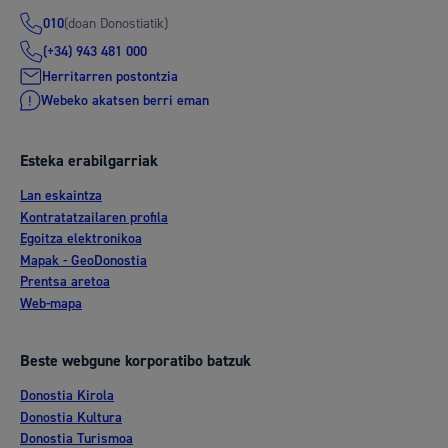
(doan Donostiatik)
010
(+34) 943 481 000
Herritarren postontzia
Webeko akatsen berri eman
Esteka erabilgarriak
Lan eskaintza
Kontratatzailaren profila
Egoitza elektronikoa
Mapak - GeoDonostia
Prentsa aretoa
Web-mapa
Beste webgune korporatibo batzuk
Donostia Kirola
Donostia Kultura
Donostia Turismoa