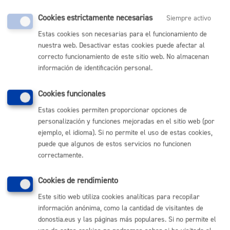
Cantidad a abonar
Cookies estrictamente necesarias
Siempre activo
Estas cookies son necesarias para el funcionamiento de
Gratuito
nuestra web. Desactivar estas cookies puede afectar al
correcto funcionamiento de este sitio web. No almacenan
información de identificación personal.
Plazo de resolución y sentido
del silencio
Cookies funcionales
Estas cookies permiten proporcionar opciones de
personalización y funciones mejoradas en el sitio web (por
Plazo estimado:
3 días
Plazo legal:
3 meses
ejemplo, el idioma). Si no permite el uso de estas cookies,
Sentido del silencio:
Positivo
puede que algunos de estos servicios no funcionen
correctamente.
Pasos del procedimiento
Cookies de rendimiento
Este sitio web utiliza cookies analíticas para recopilar
Registro de la solicitud
información anónima, como la cantidad de visitantes de
Dar de baja en la lista de espera
donostia.eus y las páginas más populares. Si no permite el