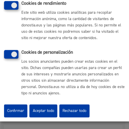
Cookies de rendimiento
vehículo
Este sitio web utiliza cookies analíticas para recopilar
información anónima, como la cantidad de visitantes de
Pasos del procedimiento
donostia.eus y las páginas más populares. Si no permite el
uso de estas cookies no podremos saber si ha visitado el
sitio ni mejorar nuestra oferta de contenidos.
Registro solicitud y documentación
Subsanación de la documentación, en su csao
Pasar la revisión del vehículo en la Guardia Municipal
Cookies de personalización
Resolución concesión licencia definitiva taxi
Notificación a persona interesada
Los socios anunciantes pueden crear estas cookies en el
sitio. Dichas compañías pueden usarlas para crear un perfil
de sus intereses y mostrarle anuncios personalizados en
Responsable de la tramitación
otros sitios sin almacenar directamente información
personal. Donostia.eus no utiliza a día de hoy cookies de este
tipo ni anuncios ajenos.
Departamento:
Dirección de Movilidad
Confirmar
Aceptar todo
Rechazar todo
Normativa