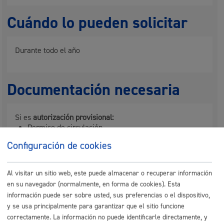
Cuándo lo pueden solicitar
Durante todo el año
Documentación necesaria
Si es
autorización provisional:
Permiso de circulación
Ficha técnica
Seguro
Configuración de cookies
Si es
autorización definitiva
hay que presentar
además:
Al visitar un sitio web, este puede almacenar o recuperar información
Boletín control Metrológico (Taxímetro).
en su navegador (normalmente, en forma de cookies). Esta
Boletín de identificación taxímetro.
información puede ser sobre usted, sus preferencias o el dispositivo,
Tarjeta de Transporte.
y se usa principalmente para garantizar que el sitio funcione
Libro de reclamaciones con 2 páginas.
Libro de hoja de ruta (1ª y 2ª página).
correctamente. La información no puede identificarle directamente, y