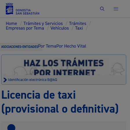
Buscar
Home
/
Trámites y Servicios
/
Trámites
/
Empresas por Tema
/
Vehículos
/
Taxi
/
Por Tema
Por Hecho Vital
ASOCIACIONES-ENTIDADES
Identificación electrónica B@kQ
Licencia de taxi
(provisional o definitiva)