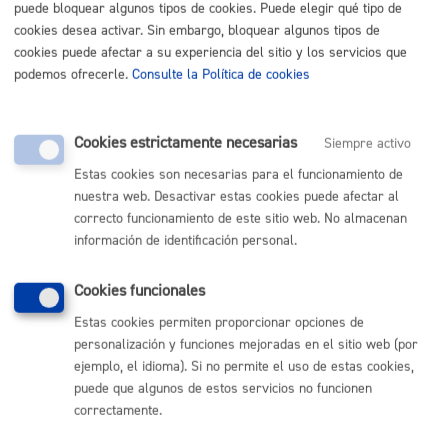
puede bloquear algunos tipos de cookies. Puede elegir qué tipo de
cookies desea activar. Sin embargo, bloquear algunos tipos de
Nota
:
es obligatorio
el uso del impreso específico
cookies puede afectar a su experiencia del sitio y los servicios que
indicado en este trámite.
podemos ofrecerle.
Consulte la Política de cookies
Tamaño máximo anexos:
10 Mb
Cookies estrictamente necesarias
Siempre activo
Cantidad a abonar
Estas cookies son necesarias para el funcionamiento de
nuestra web. Desactivar estas cookies puede afectar al
correcto funcionamiento de este sitio web. No almacenan
Gratuito
información de identificación personal.
Plazo de resolución y sentido
Cookies funcionales
del silencio
Estas cookies permiten proporcionar opciones de
personalización y funciones mejoradas en el sitio web (por
ejemplo, el idioma). Si no permite el uso de estas cookies,
Plazo estimado:
1 semana
Plazo legal:
3 meses
puede que algunos de estos servicios no funcionen
Sentido del silencio:
Positivo
correctamente.
Siempre dependiendo de cuándo se hace la revisión del