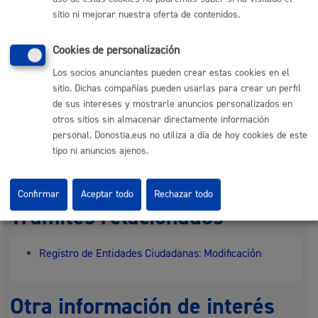
sitio ni mejorar nuestra oferta de contenidos.
Real Decreto Legislativo 781/1986, De 18 De Abril,
Por El Que Se Aprueba El Texto Refundido De Las
Cookies de personalización
Disposiciones Legales Vigentes En Materia De
Régimen Local
Ley 33/2003, De 3 De Noviembre, Del Patrimonio De
Los socios anunciantes pueden crear estas cookies en el
Las Administraciones Públicas
sitio. Dichas compañías pueden usarlas para crear un perfil
Real Decreto 1372/1986, De 13 De Junio, Por El Que
de sus intereses y mostrarle anuncios personalizados en
Se Aprueba El Reglamento De Bienes De Las
Entidades Locales
otros sitios sin almacenar directamente información
Ley 39/2015, De 1 De Octubre, Del Procedimiento
personal. Donostia.eus no utiliza a día de hoy cookies de este
Administrativo Común De Las Administraciones
tipo ni anuncios ajenos.
Públicas (Texto Consolidado Con Sus Modficaciones
Posteriores)
Confirmar
Aceptar todo
Rechazar todo
Trámites relacionados
Registro de Entidades Ciudadanas: Modificación
Otra información de interés