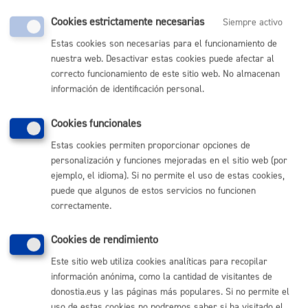
Cookies estrictamente necesarias
Siempre activo
Pasos del procedimiento
Estas cookies son necesarias para el funcionamiento de
nuestra web. Desactivar estas cookies puede afectar al
Registro de la solicitud y documentación
correcto funcionamiento de este sitio web. No almacenan
Subsanación de documentación, en su caso
información de identificación personal.
Se remite la solicitud al departamento
correspondiente en función del tipo de actividad a
desarrollar (cultura, barrios, cooperación, etc ...).
La Junta de Gobierno Local, a propuesta de la
Cookies funcionales
Comisión interdepartamental (se reúnen
periodicamente dependiendo del número de
Estas cookies permiten proporcionar opciones de
solicitudes) aprueba las cesiones de locales
personalización y funciones mejoradas en el sitio web (por
ejemplo, el idioma). Si no permite el uso de estas cookies,
puede que algunos de estos servicios no funcionen
Responsable de la tramitación
correctamente.
Cookies de rendimiento
Departamento:
Dirección de Gestión Económica
Este sitio web utiliza cookies analíticas para recopilar
información anónima, como la cantidad de visitantes de
Normativa
donostia.eus y las páginas más populares. Si no permite el
uso de estas cookies no podremos saber si ha visitado el