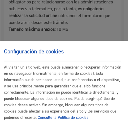
obligatorios para relacionarse con las administraciones
públicas via telemática, por lo tanto,
es obligatorio
realizar la solicitud online
utilizando el formulario que
puede abrir desde este trámite.
Tamaño máximo anexos:
10 Mb
Cantidad a abonar
Configuración de cookies
Al visitar un sitio web, este puede almacenar o recuperar información
Gratuito
en su navegador (normalmente, en forma de cookies). Esta
información puede ser sobre usted, sus preferencias o el dispositivo,
Plazo de resolución y sentido
y se usa principalmente para garantizar que el sitio funcione
correctamente. La información no puede identificarle directamente, y
del silencio
puede bloquear algunos tipos de cookies. Puede elegir qué tipo de
cookies desea activar. Sin embargo, bloquear algunos tipos de
cookies puede afectar a su experiencia del sitio y los servicios que
Plazo estimado:
3 meses
Plazo legal:
3 meses
podemos ofrecerle.
Consulte la Política de cookies
Sentido del silencio:
Negativo