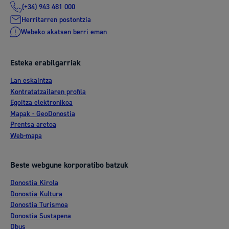
(+34) 943 481 000
Herritarren postontzia
Webeko akatsen berri eman
Esteka erabilgarriak
Lan eskaintza
Kontratatzailaren profila
Egoitza elektronikoa
Mapak - GeoDonostia
Prentsa aretoa
Web-mapa
Beste webgune korporatibo batzuk
Donostia Kirola
Donostia Kultura
Donostia Turismoa
Donostia Sustapena
Dbus