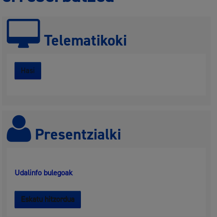
Telematikoki
Hasi
Presentzialki
Udalinfo bulegoak
Eskatu hitzordua