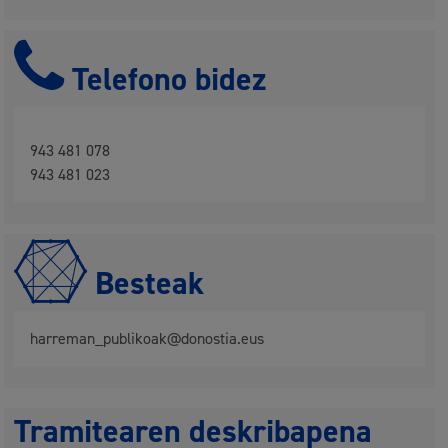
Telefono bidez
943 481 078
943 481 023
Besteak
harreman_publikoak@donostia.eus
Tramitearen deskribapena