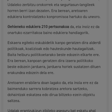
Udaleko zerbitzu orokorrek eta segurtasun-langileek
horren berri izan dezaten. Era berean, aretoaren
edukiera kontrolatzeko konpromisoa hartuko du uneoro.
Gehieneko edukiera 210 pertsonakoa
da, eta inoiz ez da
onartuko ezarritakoa baino edukiera handiagorik.
Eskaera egiteko eskubidetik kanpo geratzen dira alderdi
politikoak, koalizioak edo hauteskunde-hautagaitzak.
Baita helburu politikoetarako beste edozein elkarte ere.
Era berean, kanpoan geratzen dira izaera politikoko
beste edozein jarduera, jarduera horiek sustatzen dituen
erakundea edozein dela ere.
Aretoaren erabilera doan lagako da, eta inola ere ez da
baimenduko sarrera kobratzea aretora sartzeko,
dohaintzak eskatzea edo dirua biltzeko ezein objektu
saltzea.
Udalak erantzukizun zibileko aseguru bat eskatu ahal