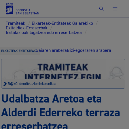
Bilatu
Tramiteak
/
Elkarteak-Entitateak Gaiarekiko
/
Ekitaldiak-Erreserbak
/
Instalazioak lagatzea edo erreserbatzea
/
Gaiaren arabera
Bizi-egoeraren arabera
ELKARTEAK-ENTITATEAK
B@kQ identifikazio elektronikoa
Udalbatza Aretoa eta
Alderdi Ederreko terraza
erreserbatzea