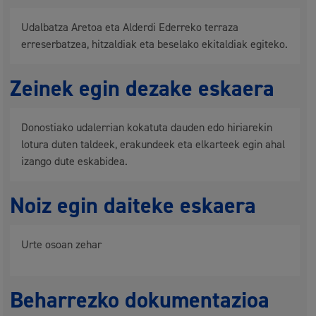
Udalbatza Aretoa eta Alderdi Ederreko terraza
erreserbatzea, hitzaldiak eta beselako ekitaldiak egiteko.
Zeinek egin dezake eskaera
Donostiako udalerrian kokatuta dauden edo hiriarekin
lotura duten taldeek, erakundeek eta elkarteek egin ahal
izango dute eskabidea.
Noiz egin daiteke eskaera
Urte osoan zehar
Beharrezko dokumentazioa