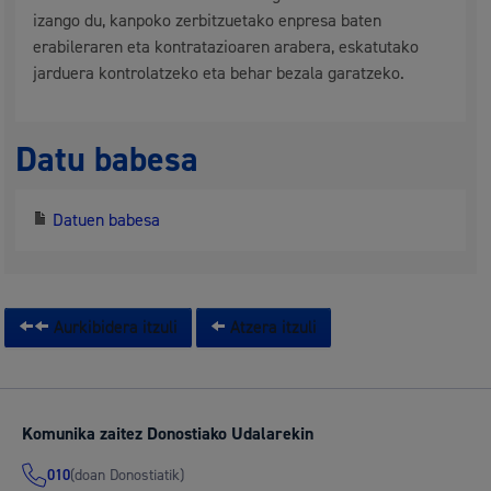
izango du, kanpoko zerbitzuetako enpresa baten
erabileraren eta kontratazioaren arabera, eskatutako
jarduera kontrolatzeko eta behar bezala garatzeko.
Datu babesa
Datuen babesa
Aurkibidera itzuli
Atzera itzuli
Komunika zaitez Donostiako Udalarekin
(doan Donostiatik)
010