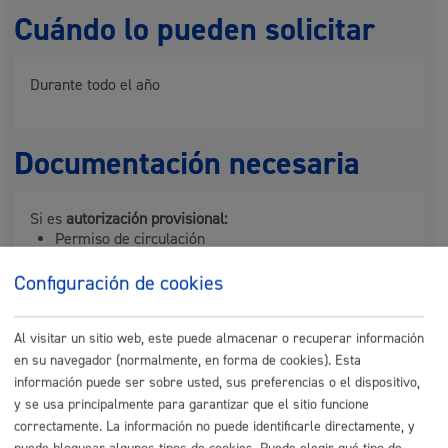
Cuándo lo pueden solicitar
Durante todo el año
Documentación necesaria
Si es
autorización provisional:
Permiso de circulación
Ficha técnica
Seguro
Configuración de cookies
Si es
autorización definitiva
hay que presentar
además:
Al visitar un sitio web, este puede almacenar o recuperar información
Boletín control Metrológico (Taxímetro).
en su navegador (normalmente, en forma de cookies). Esta
Boletín de identificación taxímetro.
Tarjeta de Transporte.
información puede ser sobre usted, sus preferencias o el dispositivo,
Libro de reclamaciones con 2 páginas.
y se usa principalmente para garantizar que el sitio funcione
Libro de hoja de ruta (1ª y 2ª página).
correctamente. La información no puede identificarle directamente, y