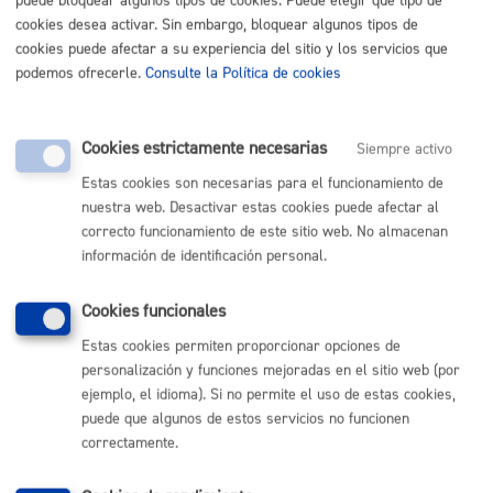
puede bloquear algunos tipos de cookies. Puede elegir qué tipo de
cookies desea activar. Sin embargo, bloquear algunos tipos de
Nota
:
es obligatorio
el uso del impreso específico
cookies puede afectar a su experiencia del sitio y los servicios que
indicado en este trámite.
podemos ofrecerle.
Consulte la Política de cookies
Tamaño máximo anexos:
10 Mb
Cookies estrictamente necesarias
Siempre activo
Cantidad a abonar
Estas cookies son necesarias para el funcionamiento de
nuestra web. Desactivar estas cookies puede afectar al
Gratuito
correcto funcionamiento de este sitio web. No almacenan
información de identificación personal.
Plazo de resolución y sentido
Cookies funcionales
del silencio
Estas cookies permiten proporcionar opciones de
personalización y funciones mejoradas en el sitio web (por
ejemplo, el idioma). Si no permite el uso de estas cookies,
Plazo estimado:
1 semana
Plazo legal:
3 meses
puede que algunos de estos servicios no funcionen
Sentido del silencio:
Positivo
correctamente.
Siempre dependiendo de cuándo se hace la revisión del