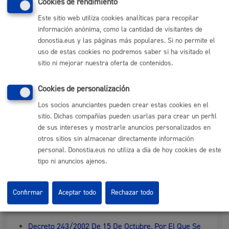
Cookies de rendimiento
vehículo
Este sitio web utiliza cookies analíticas para recopilar
Pasos del procedimiento
información anónima, como la cantidad de visitantes de
donostia.eus y las páginas más populares. Si no permite el
uso de estas cookies no podremos saber si ha visitado el
Registro solicitud y documentación
sitio ni mejorar nuestra oferta de contenidos.
Subsanación de la documentación, en su csao
Pasar la revisión del vehículo en la Guardia Municipal
Resolución concesión licencia definitiva taxi
Cookies de personalización
Notificación a persona interesada
Los socios anunciantes pueden crear estas cookies en el
sitio. Dichas compañías pueden usarlas para crear un perfil
Responsable de la tramitación
de sus intereses y mostrarle anuncios personalizados en
otros sitios sin almacenar directamente información
personal. Donostia.eus no utiliza a día de hoy cookies de este
Departamento:
Dirección de Movilidad
tipo ni anuncios ajenos.
Confirmar
Aceptar todo
Rechazar todo
Normativa
Decreto 243/2002 De 15 De Octubre, Por El Que Se