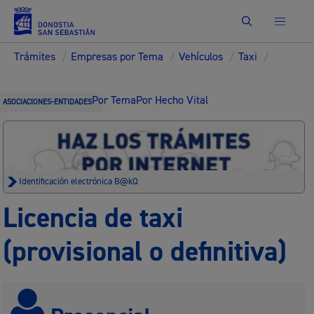
Buscar
Trámites
/
Empresas por Tema
/
Vehículos
/
Taxi
/
Por Tema
Por Hecho Vital
ASOCIACIONES-ENTIDADES
Identificación electrónica B@kQ
Licencia de taxi
(provisional o definitiva)