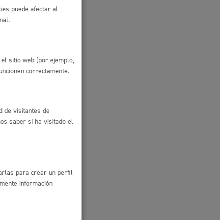
Ayuda a la tramitación
ies puede afectar al
nal.
el sitio web (por ejemplo,
tud
funcionen correctamente.
d de visitantes de
s saber si ha visitado el
rlas para crear un perfil
amente información
e Las
riores)