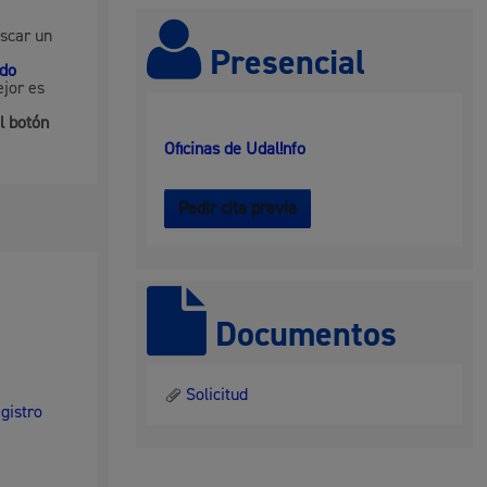
scar un
 residuos y medioambiente
Presencial
ado
jor es
el botón
Oficinas de Udal!nfo
Pedir cita previa
co y empleo
Documentos
Solicitud
egistro
humanos y convivencia