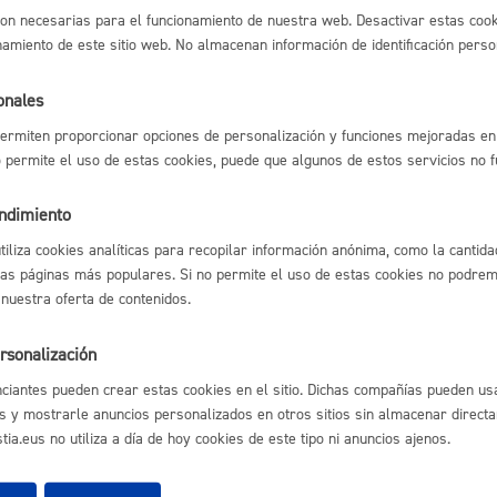
s
Calendario fiscal
on necesarias para el funcionamiento de nuestra web. Desactivar estas cook
namiento de este sitio web. No almacenan información de identificación perso
del procedimiento
a cultural
Portal de transparencia
onales
icación de la persona solicitante o representante
ro de la solicitud y/o documentación
ermiten proporcionar opciones de personalización y funciones mejoradas en 
 de justificante del registro realizado o sellado de copia de la solici
no permite el uso de estas cookies, puede que algunos de estos servicios no 
ndo fecha y número de registro asignado
endimiento
sable de la tramitación
utiliza cookies analíticas para recopilar información anónima, como la cantida
las páginas más populares. Si no permite el uso de estas cookies no podremo
 nuestra oferta de contenidos.
nto:
Dirección de Presidencia
rsonalización
tiva
ciantes pueden crear estas cookies en el sitio. Dichas compañías pueden usa
s y mostrarle anuncios personalizados en otros sitios sin almacenar direct
ia.eus no utiliza a día de hoy cookies de este tipo ni anuncios ajenos.
/2015, De 1 De Octubre, Del Procedimiento Administrativo Común D
straciones Públicas (Texto Consolidado Con Sus Modficaciones Poste