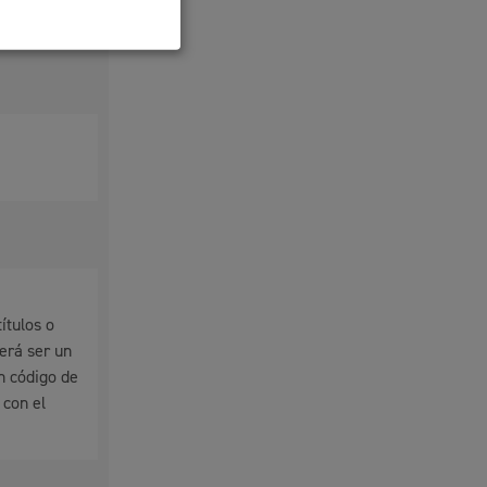
ítulos o
erá ser un
n código de
 con el