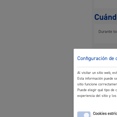
Cuándo
Participación ciudadana y asociacionismo
Durante to
Docum
Deporte
Configuración de 
Puede adj
Tamaño m
Al visitar un sitio web, 
Esta información puede se
sitio funcione correctame
Puede elegir qué tipo de 
Plazo 
experiencia del sitio y l
La ciudad
Actua
El registr
La ciudad ahora
Notici
Cookies estri
contenido d