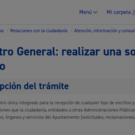
Menú
Mi carpeta
ma
/
Relaciones con la ciudadanía
/
Atención, información y consul
tro General: realizar una s
to
Impuestos y multa
pción del trámite
stro único integrado para la recepción de cualquier tipo de escritos y
Vivienda y urban
ones que la ciudadanía, entidades u otras Administraciones Públicas 
es, órganos y servicios del Ayuntamiento (solicitudes, reclamaciones,