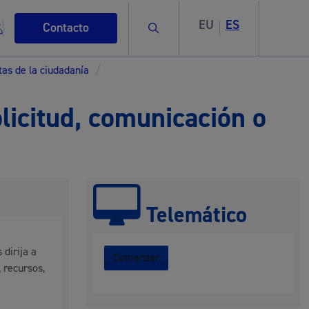
EU
ES
Buscar
Contacto
tas de la ciudadanía
/
olicitud, comunicación o
s
Telemático
ismo
dirija a
Comenzar
 recursos,