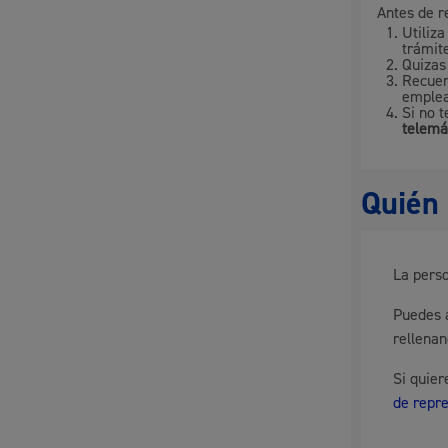
Antes de r
Utiliza
Movilidad
trámit
Quizas
Recuer
emplea
Si no 
telemá
Seguridad ciudadana y emergencias
Quién 
La perso
Salud Pública, animales y consumo
Puedes a
rellena
Si quie
Infancia y juventud
de repr