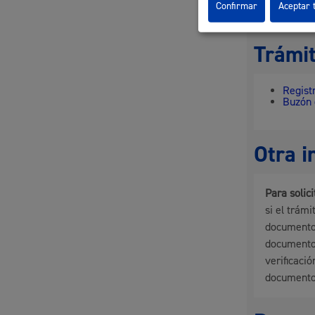
Confirmar
Aceptar 
Ver Artícu
Trámit
Regist
Buzón 
Otra i
Para solic
si el trám
documentos
documento 
verificació
documento 