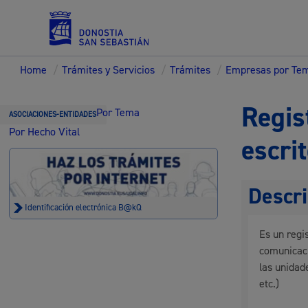
Home
/
Trámites y Servicios
/
Trámites
/
Empresas por Te
Servicios
Regis
Por Tema
ASOCIACIONES-ENTIDADES
Por Hecho Vital
escri
Padrón y asuntos personales
Descri
Identificación electrónica B@kQ
Es un regi
Servicios sociales
comunicaci
las unidad
etc.)