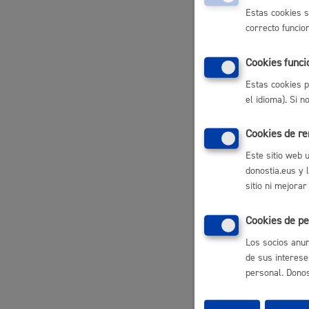
Descubre la ciudad
Aviso
Estas cookies s
correcto funcio
Pasos 
La ciudad futura
Agend
Cookies funci
Identif
Regist
Estas cookies p
Emisión
el idioma). Si 
indica
Cookies de r
Respon
Este sitio web 
donostia.eus y 
sitio ni mejorar
Departame
Cookies de pe
Norma
Los socios anun
de sus interese
personal. Donost
Ley 39
Admini