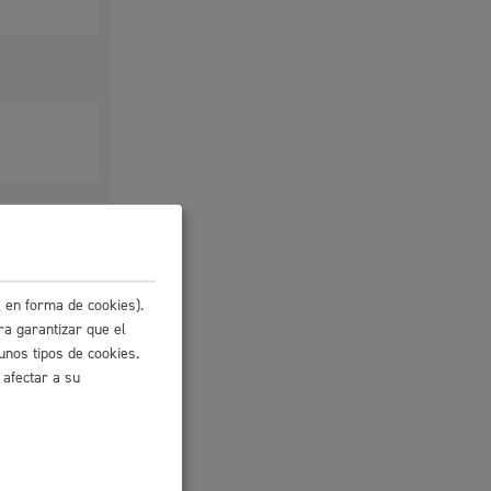
 en forma de cookies).
ra garantizar que el
unos tipos de cookies.
 afectar a su
io
l
Catálogo de trámites
derá del
les