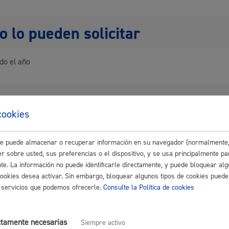
 lo pueden solicitar
Cultura
do el año
entación necesaria
Turismo
cookies
untar tantos documentos complementarios como estime oportuno
áximo anexos:
50 Mb
este puede almacenar o recuperar información en su navegador (normalmente,
r sobre usted, sus preferencias o el dispositivo, y se usa principalmente pa
nte. La información no puede identificarle directamente, y puede bloquear alg
cookies desea activar. Sin embargo, bloquear algunos tipos de cookies puede
de resolución y sentido del silenc
os servicios que podemos ofrecerle.
Consulte la Política de cookies
lidad
Administración municipa
o de la solicitud se hace en el momento. El plazo de resolución depen
as
Tablón de anuncios oficia
ctamente necesarias
Siempre activo
e la solicitud y el tipo de trámite a que dé lugar.