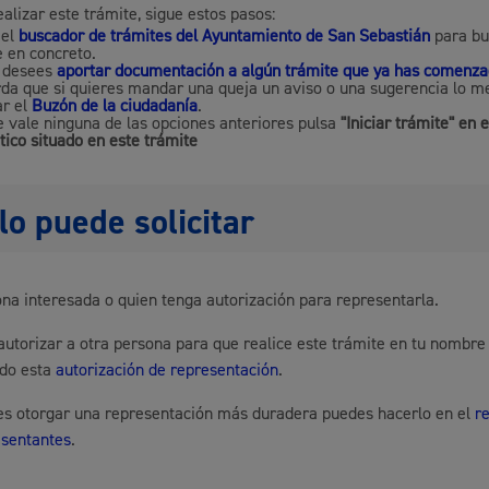
ealizar este trámite, sigue estos pasos:
 el
buscador de trámites del Ayuntamiento de San Sebastián
para bu
Espacio público,
e en concreto.
 desees
aportar documentación a algún trámite que ya has comenz
da que si quieres mandar una queja un aviso o una sugerencia lo me
r el
Buzón de la ciudadanía
.
te vale ninguna de las opciones anteriores pulsa
"Iniciar trámite" en 
tico situado en este trámite
Euskera
lo puede solicitar
na interesada o quien tenga autorización para representarla.
Desarrollo económi
utorizar a otra persona para que realice este trámite en tu nombre
ndo esta
autorización de representación
.
res otorgar una representación más duradera puedes hacerlo en el
r
Igualdad, derechos 
esentantes
.