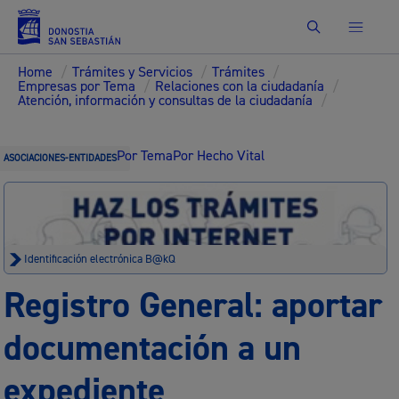
Buscar
Home
/
Trámites y Servicios
/
Trámites
/
Empresas por Tema
/
Relaciones con la ciudadanía
/
Atención, información y consultas de la ciudadanía
/
Por Tema
Por Hecho Vital
ASOCIACIONES-ENTIDADES
Identificación electrónica B@kQ
Registro General: aportar
documentación a un
expediente