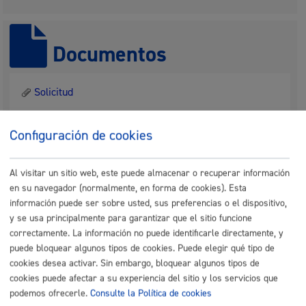
Documentos
Solicitud
Configuración de cookies
Descripción del trámite
Al visitar un sitio web, este puede almacenar o recuperar información
en su navegador (normalmente, en forma de cookies). Esta
Este trámite sirve para aportar documentación a un
información puede ser sobre usted, sus preferencias o el dispositivo,
expediente.
y se usa principalmente para garantizar que el sitio funcione
correctamente. La información no puede identificarle directamente, y
Quién lo puede solicitar
puede bloquear algunos tipos de cookies. Puede elegir qué tipo de
cookies desea activar. Sin embargo, bloquear algunos tipos de
cookies puede afectar a su experiencia del sitio y los servicios que
podemos ofrecerle.
Consulte la Política de cookies
La persona interesada o quien tenga autorización