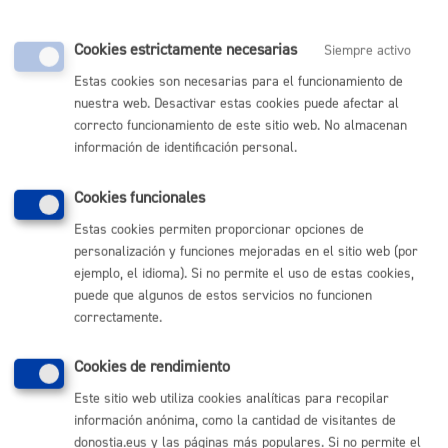
para representarla.
Cookies estrictamente necesarias
Siempre activo
Puedes autorizar a otra persona para que realice
este trámite en tu nombre rellenando esta
Estas cookies son necesarias para el funcionamiento de
nuestra web. Desactivar estas cookies puede afectar al
autorización de representación
.
correcto funcionamiento de este sitio web. No almacenan
Si quieres otorgar una representación más duradera
información de identificación personal.
puedes hacerlo en el
registro de representantes
.
Cookies funcionales
Estas cookies permiten proporcionar opciones de
personalización y funciones mejoradas en el sitio web (por
Cuándo lo pueden solicitar
ejemplo, el idioma). Si no permite el uso de estas cookies,
puede que algunos de estos servicios no funcionen
correctamente.
Durante todo el año
Cookies de rendimiento
Este sitio web utiliza cookies analíticas para recopilar
Documentación necesaria
información anónima, como la cantidad de visitantes de
donostia.eus y las páginas más populares. Si no permite el