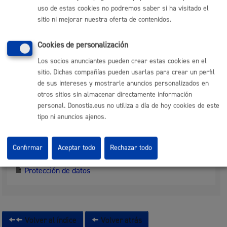
uso de estas cookies no podremos saber si ha visitado el
La requerida en la tramitación o cualquier otra que el
sitio ni mejorar nuestra oferta de contenidos.
interesado quiera aportar.
Tamaño máximo anexos:
300 Mb
Cookies de personalización
Los socios anunciantes pueden crear estas cookies en el
Responsable de la tramitación
sitio. Dichas compañías pueden usarlas para crear un perfil
de sus intereses y mostrarle anuncios personalizados en
otros sitios sin almacenar directamente información
Departamento:
Dirección de Presidencia
personal. Donostia.eus no utiliza a día de hoy cookies de este
tipo ni anuncios ajenos.
Protección de datos
Confirmar
Aceptar todo
Rechazar todo
Protección de datos
Volver al índice
Volver atrás