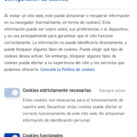
puedes hacerlo en el
registro de representantes
.
Al visitar un sitio web, este puede almacenar o recuperar información
en su navegador (normalmente, en forma de cookies). Esta
información puede ser sobre usted, sus preferencias o el dispositivo,
Cuándo lo pueden solicitar
y se usa principalmente para garantizar que el sitio funcione
correctamente. La información no puede identificarle directamente, y
puede bloquear algunos tipos de cookies. Puede elegir qué tipo de
Durante todo el año
cookies desea activar. Sin embargo, bloquear algunos tipos de
cookies puede afectar a su experiencia del sitio y los servicios que
podemos ofrecerle.
Consulte la Política de cookies
Documentación necesaria
Cookies estrictamente necesarias
Siempre activo
Puede adjuntar tantos documentos complementarios
Estas cookies son necesarias para el funcionamiento de
como estime oportuno
nuestra web. Desactivar estas cookies puede afectar al
Tamaño máximo anexos:
50 Mb
correcto funcionamiento de este sitio web. No almacenan
información de identificación personal.
Plazo de resolución y sentido
Cookies funcionales