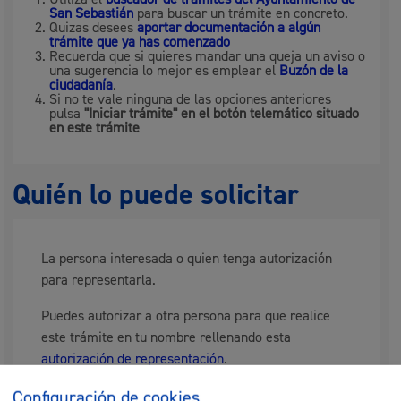
San Sebastián
para buscar un trámite en concreto.
Quizas desees
aportar documentación a algún
trámite que ya has comenzado
Recuerda que si quieres mandar una queja un aviso o
una sugerencia lo mejor es emplear el
Buzón de la
ciudadanía
.
Si no te vale ninguna de las opciones anteriores
pulsa
"Iniciar trámite" en el botón telemático situado
en este trámite
Quién lo puede solicitar
La persona interesada o quien tenga autorización
para representarla.
Puedes autorizar a otra persona para que realice
este trámite en tu nombre rellenando esta
autorización de representación
.
Si quieres otorgar una representación más duradera
Configuración de cookies