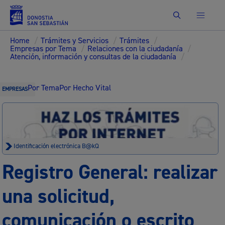
Buscar
Home
/
Trámites y Servicios
/
Trámites
/
Empresas por Tema
/
Relaciones con la ciudadanía
/
Atención, información y consultas de la ciudadanía
/
Por Tema
Por Hecho Vital
EMPRESAS
Identificación electrónica B@kQ
Registro General: realizar
una solicitud,
comunicación o escrito