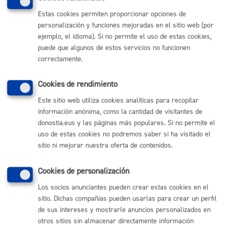
del silencio
Estas cookies permiten proporcionar opciones de
personalización y funciones mejoradas en el sitio web (por
ejemplo, el idioma). Si no permite el uso de estas cookies,
El registro de la solicitud se hace en el momento. El
puede que algunos de estos servicios no funcionen
plazo de resolución dependerá del contenido de la
correctamente.
solicitud y el tipo de trámite a que dé lugar.
Cookies de rendimiento
Pasos del procedimiento
Este sitio web utiliza cookies analíticas para recopilar
información anónima, como la cantidad de visitantes de
donostia.eus y las páginas más populares. Si no permite el
Identificación de la persona solicitante o
uso de estas cookies no podremos saber si ha visitado el
representante
Registro de la solicitud y/o documentación
sitio ni mejorar nuestra oferta de contenidos.
Emisión de justificante del registro realizado o
sellado de copia de la solicitud indicando fecha y
número de registro asignado
Cookies de personalización
Los socios anunciantes pueden crear estas cookies en el
sitio. Dichas compañías pueden usarlas para crear un perfil
Responsable de la tramitación
de sus intereses y mostrarle anuncios personalizados en
otros sitios sin almacenar directamente información