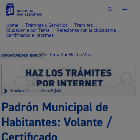
Buscar
Home
/
Trámites y Servicios
/
Trámites
/
Ciudadanía por Tema
/
Relaciones con la ciudadanía
/
Certificados e informes
/
Por Tema
Por Hecho Vital
ASOCIACIONES-ENTIDADES
Identificación electrónica B@kQ
Padrón Municipal de
Habitantes: Volante /
Certificado