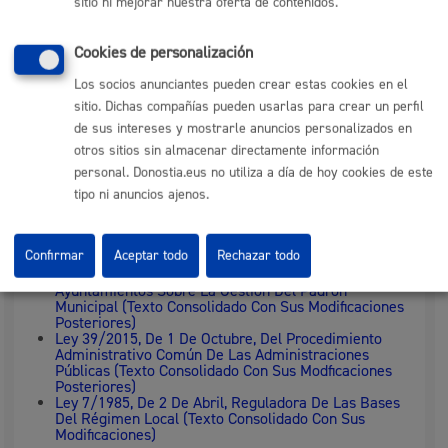
sitio ni mejorar nuestra oferta de contenidos.
Cookies de personalización
Normativa
Los socios anunciantes pueden crear estas cookies en el
sitio. Dichas compañías pueden usarlas para crear un perfil
Real Decreto 1690/1986, De 11 De Julio, Por El Que
de sus intereses y mostrarle anuncios personalizados en
Se Aprueba El Reglamento De Población Y
Demarcación Territorial De Las Entidades Locales
otros sitios sin almacenar directamente información
(Texto Consolidado Con Sus Modificaciones
personal. Donostia.eus no utiliza a día de hoy cookies de este
Posteriores)
Resolución De 29 De Abril De 2020, De La
tipo ni anuncios ajenos.
Subsecretaría, Por La Que Se Publica La Resolución
De 17 De Febrero De 2020, De La Presidencia Del
Instituto Nacional De Estadística Y De La Dirección
Confirmar
Aceptar todo
Rechazar todo
General De Cooperación Autonómica Y Local, Por La
Que Se Dictan Instrucciones Técnicas A Los
Ayuntamientos Sobre La Gestión Del Padrón
Municipal (Texto Consolidado Con Sus Modificaciones
Posteriores)
Ley 39/2015, De 1 De Octubre, Del Procedimiento
Administrativo Común De Las Administraciones
Públicas (Texto Consolidado Con Sus Modficaciones
Posteriores)
Ley 7/1985, De 2 De Abril, Reguladora De Las Bases
Del Régimen Local (Texto Consolidado Con Sus
Modificaciones)