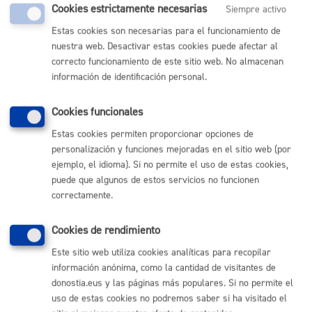
Cookies estrictamente necesarias
Siempre activo
Documentación necesaria
Estas cookies son necesarias para el funcionamiento de
nuestra web. Desactivar estas cookies puede afectar al
correcto funcionamiento de este sitio web. No almacenan
Telemáticamente: certificado digital.
Presencialmente: documento de identidad.
información de identificación personal.
En las máquinas autotramitación: documento de
identidad.
Personas inscritas en una vivienda: documento de
Cookies funcionales
identificación original de todas las personas adultas
inscritas en la vivienda. Si se traen copias de esos
Estas cookies permiten proporcionar opciones de
documentos (en papel o digital), se deberá adjuntar
personalización y funciones mejoradas en el sitio web (por
la autorización firmada por todas las personas
ejemplo, el idioma). Si no permite el uso de estas cookies,
inscritas en la vivienda.
puede que algunos de estos servicios no funcionen
correctamente.
Tamaño máximo anexos:
10 Mb
Cookies de rendimiento
Este sitio web utiliza cookies analíticas para recopilar
Responsable de la tramitación
información anónima, como la cantidad de visitantes de
donostia.eus y las páginas más populares. Si no permite el
uso de estas cookies no podremos saber si ha visitado el
Departamento:
Dirección de Presidencia