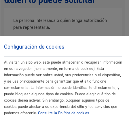
La persona interesada o quien tenga autorización
para representarla.
Puedes autorizar a otra persona para que realice
este trámite en tu nombre rellenando esta
Configuración de cookies
autorización de representación
.
Al visitar un sitio web, este puede almacenar o recuperar información
Si quieres otorgar una representación más duradera
en su navegador (normalmente, en forma de cookies). Esta
puedes hacerlo en el
registro de representantes
.
información puede ser sobre usted, sus preferencias o el dispositivo,
y se usa principalmente para garantizar que el sitio funcione
correctamente. La información no puede identificarle directamente, y
puede bloquear algunos tipos de cookies. Puede elegir qué tipo de
Cuándo lo pueden solicitar
cookies desea activar. Sin embargo, bloquear algunos tipos de
cookies puede afectar a su experiencia del sitio y los servicios que
podemos ofrecerle.
Consulte la Política de cookies
Durante todo el año