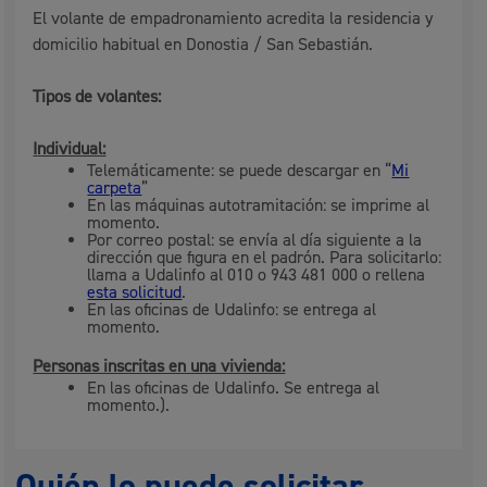
El volante de empadronamiento acredita la residencia y
domicilio habitual en Donostia / San Sebastián.
Tipos de volantes:
I
ndividual:
Telemáticamente: se puede descargar en “
Mi
carpeta
”
En las máquinas autotramitación: se imprime al
momento.
Por correo postal: se envía al día siguiente a la
dirección que figura en el padrón. Para solicitarlo:
llama a Udalinfo al 010 o 943 481 000 o rellena
esta solicitud
.
En las oficinas de Udalinfo: se entrega al
momento.
Personas inscritas en una vivienda:
En las oficinas de Udalinfo. Se entrega al
momento.).
Quién lo puede solicitar