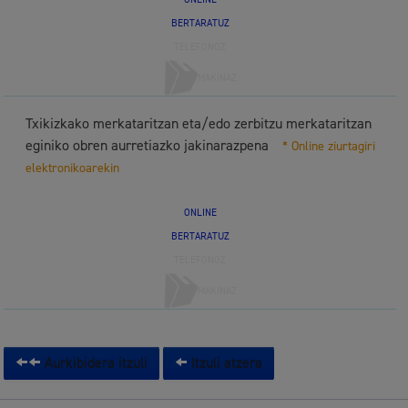
ONLINE
BERTARATUZ
TELEFONOZ
MAKINAZ
Txikizkako merkataritzan eta/edo zerbitzu merkataritzan
eginiko obren aurretiazko jakinarazpena
* Online ziurtagiri
elektronikoarekin
ONLINE
BERTARATUZ
TELEFONOZ
MAKINAZ
Aurkibidera itzuli
Itzuli atzera