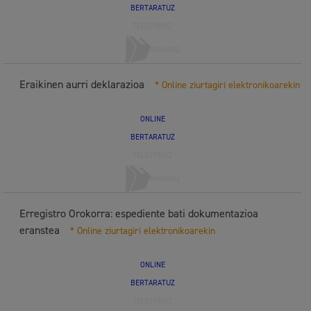
BERTARATUZ
TELEFONOZ
MAKINAZ
Eraikinen aurri deklarazioa
* Online ziurtagiri elektronikoarekin
ONLINE
BERTARATUZ
TELEFONOZ
MAKINAZ
Erregistro Orokorra: espediente bati dokumentazioa
eranstea
* Online ziurtagiri elektronikoarekin
ONLINE
BERTARATUZ
TELEFONOZ