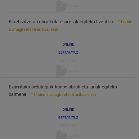
MAKINAZ
Etxebizitzetan obra txiki espresak egiteko lizentzia
* Online
ziurtagiri elektronikoarekin
ONLINE
BERTARATUZ
TELEFONOZ
MAKINAZ
Ezarritako ordutegitik kanpo obrak eta lanak egiteko
baimena
* Online ziurtagiri elektronikoarekin
ONLINE
BERTARATUZ
TELEFONOZ
MAKINAZ