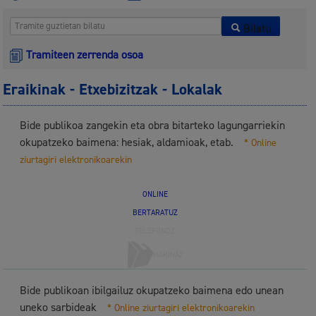
Bilatu
Tramiteen zerrenda osoa
Eraikinak - Etxebizitzak - Lokalak
Bide publikoa zangekin eta obra bitarteko lagungarriekin
okupatzeko baimena: hesiak, aldamioak, etab.
* Online
ziurtagiri elektronikoarekin
ONLINE
BERTARATUZ
TELEFONOZ
MAKINAZ
Bide publikoan ibilgailuz okupatzeko baimena edo unean
uneko sarbideak
* Online ziurtagiri elektronikoarekin