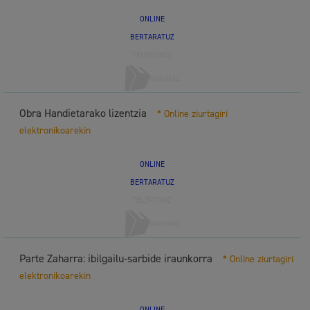
ONLINE
BERTARATUZ
TELEFONOZ
MAKINAZ
Obra Handietarako lizentzia
* Online ziurtagiri
elektronikoarekin
ONLINE
BERTARATUZ
TELEFONOZ
MAKINAZ
Parte Zaharra: ibilgailu-sarbide iraunkorra
* Online ziurtagiri
elektronikoarekin