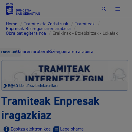
Bilatu
Home
/
Tramite eta Zerbitzuak
/
Tramiteak
/
Enpresak Bizi-egoeraren arabera
/
Obra bat egitera noa
/
Eraikinak - Etxebizitzak - Lokalak
Gaiaren arabera
Bizi-egoeraren arabera
ENPRESAK
B@kQ identifikazio elektronikoa
Tramiteak Enpresak
iragazkiaz
Egoitza elektronikoa
Lege oharra