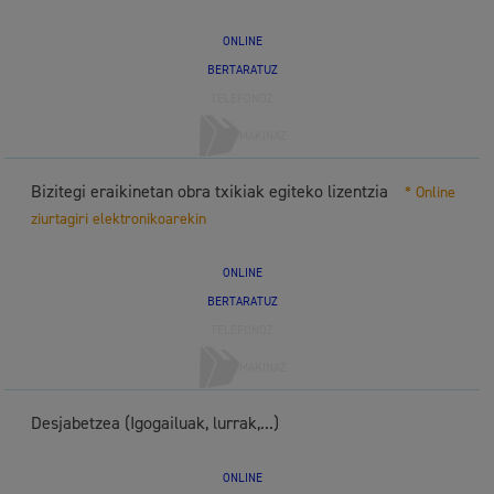
ONLINE
BERTARATUZ
TELEFONOZ
MAKINAZ
Bizitegi eraikinetan obra txikiak egiteko lizentzia
* Online
ziurtagiri elektronikoarekin
ONLINE
BERTARATUZ
TELEFONOZ
MAKINAZ
Desjabetzea (Igogailuak, lurrak,...)
ONLINE