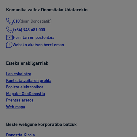
Komunika zaitez Donostiako Udalarekin
(doan Donostiatik)
010
(+34) 943 481 000
Herritarren postontzia
Webeko akatsen berri eman
Esteka erabilgarriak
Lan eskaintza
Kontratatzailaren profila
Egoitza elektronikoa
Mapak - GeoDonostia
Prentsa aretoa
Web-mapa
Beste webgune korporatibo batzuk
Donostia Kirola