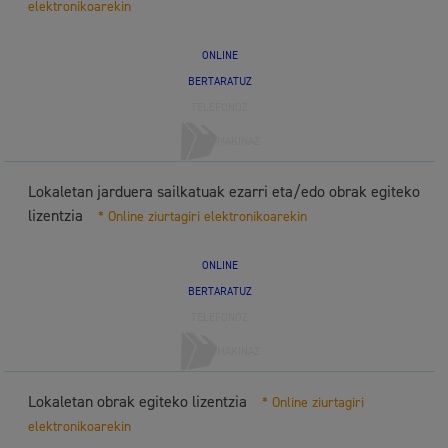
elektronikoarekin
ONLINE
BERTARATUZ
TELEFONOZ
MAKINAZ
Lokaletan jarduera sailkatuak ezarri eta/edo obrak egiteko
lizentzia
* Online ziurtagiri elektronikoarekin
ONLINE
BERTARATUZ
TELEFONOZ
MAKINAZ
Lokaletan obrak egiteko lizentzia
* Online ziurtagiri
elektronikoarekin