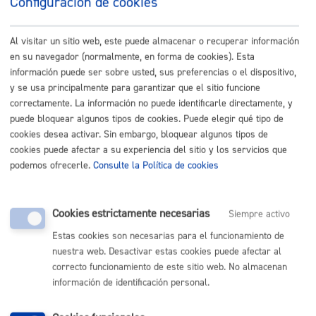
Configuración de cookies
Impulso Económico
Innovación-Talento: Ayudas, asesoramiento, alquileres,
rodajes, empleo, formación
Al visitar un sitio web, este puede almacenar o recuperar información
en su navegador (normalmente, en forma de cookies). Esta
información puede ser sobre usted, sus preferencias o el dispositivo,
Inscripciones - Registros
y se usa principalmente para garantizar que el sitio funcione
correctamente. La información no puede identificarle directamente, y
Deporte, cultura, euskera, música, educación,
puede bloquear algunos tipos de cookies. Puede elegir qué tipo de
juventud, medio ambiente, igualdad, cooperación,
cookies desea activar. Sin embargo, bloquear algunos tipos de
DDHH, diversidad
cookies puede afectar a su experiencia del sitio y los servicios que
podemos ofrecerle.
Consulte la Política de cookies
Licencias - Autorizaciones
Actividades, edificios, viviendas, locales, terrazas,
Cookies estrictamente necesarias
Siempre activo
planeamiento, ejecución urbanística, vía pública, venta
ambulante
Estas cookies son necesarias para el funcionamiento de
nuestra web. Desactivar estas cookies puede afectar al
correcto funcionamiento de este sitio web. No almacenan
Padrón - Datos personales
información de identificación personal.
Censo, datos personales y/o policiales, altas,
renovaciones, modificaciones y volantes de padrón