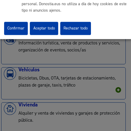
personal. Donostia.eus no utiliza a día de hoy cookies de este
Impuestos, tasas, precios públicos, certificados,
tipo ni anuncios ajenos.
fianzas, pagos, facturación, domiciliación
Confirmar
Aceptar todo
Rechazar todo
Turismo
Información turística, venta de productos y servicios,
organización de eventos, socios/as
Vehículos
Bicicletas, Dbus, OTA, tarjetas de estacionamiento,
plazas de garaje, taxis, tráfico
Vivienda
Alquiler y venta de viviendas y garajes de protección
pública.