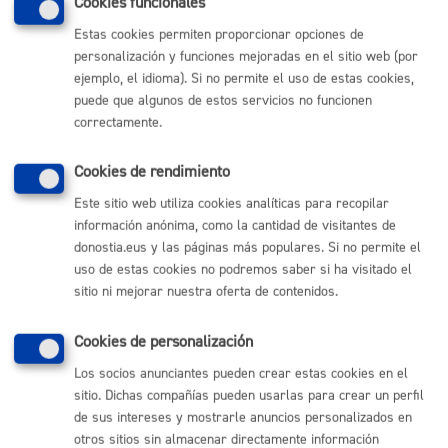
Cookies funcionales
Estas cookies permiten proporcionar opciones de
personalización y funciones mejoradas en el sitio web (por
Relaciones con la ciudadanía
ejemplo, el idioma). Si no permite el uso de estas cookies,
puede que algunos de estos servicios no funcionen
Consultas, participación, bibliotecas, archivo, carnets,
correctamente.
tarjetas,certificados, reclamaciones, recursos,
alegaciones
Cookies de rendimiento
Este sitio web utiliza cookies analíticas para recopilar
Seguridad ciudadana
información anónima, como la cantidad de visitantes de
Avisos, denuncias, depósito de vehículos, armas,
donostia.eus y las páginas más populares. Si no permite el
perros peligrosos
uso de estas cookies no podremos saber si ha visitado el
sitio ni mejorar nuestra oferta de contenidos.
Servicios sociales
Cookies de personalización
Exclusión, infancia,jóvenes,familia,violencia machista,
Los socios anunciantes pueden crear estas cookies en el
personas mayores, dependencia, discapacidad
sitio. Dichas compañías pueden usarlas para crear un perfil
de sus intereses y mostrarle anuncios personalizados en
otros sitios sin almacenar directamente información
Trámites económicos