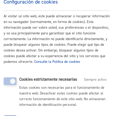
Configuración de cookies
Turismo
Al visitar un sitio web, este puede almacenar o recuperar información
en su navegador (normalmente, en forma de cookies). Esta
Autorización para ocupar la vía pública con actividades,
información puede ser sobre usted, sus preferencias o el dispositivo,
eventos,...
* Online con certificado electrónico
y se usa principalmente para garantizar que el sitio funcione
correctamente. La información no puede identificarle directamente, y
ONLINE
puede bloquear algunos tipos de cookies. Puede elegir qué tipo de
cookies desea activar. Sin embargo, bloquear algunos tipos de
PRESENCIAL
cookies puede afectar a su experiencia del sitio y los servicios que
TELÉFONO
podemos ofrecerle.
Consulte la Política de cookies
MÁQUINA
Autorización para ocupar la vía pública con vehículo o
Cookies estrictamente necesarias
Siempre activo
accesos puntuales
* Online con certificado electrónico
Estas cookies son necesarias para el funcionamiento de
nuestra web. Desactivar estas cookies puede afectar al
ONLINE
correcto funcionamiento de este sitio web. No almacenan
PRESENCIAL
información de identificación personal.
TELÉFONO
MÁQUINA