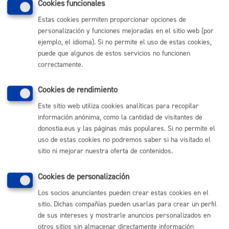
Cookies funcionales
Estas cookies permiten proporcionar opciones de
personalización y funciones mejoradas en el sitio web (por
Volver al índice
Volver atrás
ejemplo, el idioma). Si no permite el uso de estas cookies,
puede que algunos de estos servicios no funcionen
correctamente.
Comunícate con el Ayuntamiento de Donostia / San
Sebastián
Cookies de rendimiento
(gratuito desde Donostia / San Sebastián)
010
Este sitio web utiliza cookies analíticas para recopilar
información anónima, como la cantidad de visitantes de
(+34) 943 481 000
donostia.eus y las páginas más populares. Si no permite el
Buzón de la ciudadanía
uso de estas cookies no podremos saber si ha visitado el
Informar de un error en la web
sitio ni mejorar nuestra oferta de contenidos.
Enlaces útiles
Cookies de personalización
Los socios anunciantes pueden crear estas cookies en el
Ofertas de empleo
sitio. Dichas compañías pueden usarlas para crear un perfil
Perfil del contratante
Sede electrónica
de sus intereses y mostrarle anuncios personalizados en
Mapas - GeoDonostia
otros sitios sin almacenar directamente información